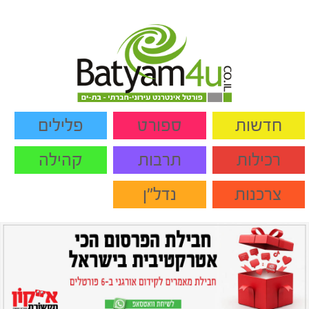
חדשות
ספורט
פלילים
רכילות
תרבות
קהילה
צרכנות
נדל"ן