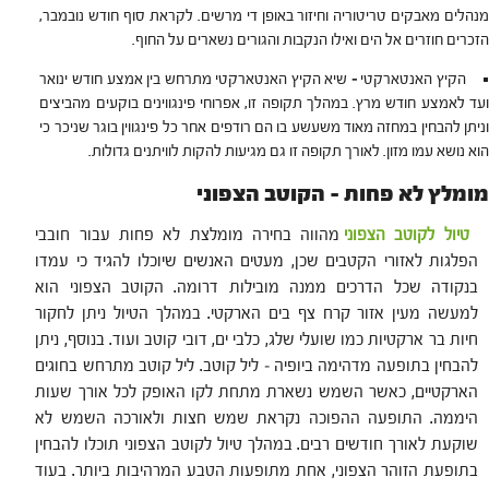
מנהלים מאבקים טריטוריה וחיזור באופן די מרשים. לקראת סוף חודש נובמבר,
הזכרים חוזרים אל הים ואילו הנקבות והגורים נשארים על החוף.
הקיץ האנטארקטי
–
שיא הקיץ האנטארקטי מתרחש בין אמצע חודש ינואר
ועד לאמצע חודש מרץ. במהלך תקופה זו, אפרוחי פינגווינים בוקעים מהביצים
וניתן להבחין במחזה מאוד משעשע בו הם רודפים אחר כל פינגווין בוגר שניכר כי
הוא נושא עמו מזון. לאורך תקופה זו גם מגיעות להקות לוויתנים גדולות.
מומלץ לא פחות – הקוטב הצפוני
טיול לקוטב הצפוני
מהווה בחירה מומלצת לא פחות עבור חובבי
הפלגות לאזורי הקטבים שכן, מעטים האנשים שיוכלו להגיד כי עמדו
בנקודה שכל הדרכים ממנה מובילות דרומה. הקוטב הצפוני הוא
למעשה מעין אזור קרח צף בים הארקטי. במהלך הטיול ניתן לחקור
חיות בר ארקטיות כמו שועלי שלג, כלבי ים, דובי קוטב ועוד. בנוסף, ניתן
להבחין בתופעה מדהימה ביופיה – ליל קוטב. ליל קוטב מתרחש בחוגים
הארקטיים, כאשר השמש נשארת מתחת לקו האופק לכל אורך שעות
היממה. התופעה ההפוכה נקראת שמש חצות ולאורכה השמש לא
שוקעת לאורך חודשים רבים. במהלך טיול לקוטב הצפוני תוכלו להבחין
בתופעת הזוהר הצפוני, אחת מתופעות הטבע המרהיבות ביותר. בעוד