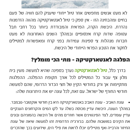
לא מעט אנשים מחפשים אחר טיול ייחודי שיעניק להם חוויה של פעם
בחיים ומהבחינה הזו – אין ספק כי טיול לאנטארקטיקה מהווה הזדמנות
נהדרת. היבשת הקרה, הפראית והמבודדת ביותר בכל רחבי תבל
עטופה שדות קרח אינסופיים ובמהלך השנים האחרונות לא מעט
חברות מנהלות צי ספינות עמידות בפני קרח ומאפשרות למטיילים
לחקור את הטבע הפראי הייחודי של היבשת.
הפלגה לאנטארקטיקה – מתי הכי מומלץ?
בדרך כלל,
טיול לאנטארקטיקה
נערך בספינה שהיא למעשה מעין בית
מלון צף עבור כל המטיילים לכל אורך תקופת ההפלגה. ההפלגות
מתקיימות אך ורק בחודשי הקיץ של חצי הכדור הדרומי, שהם למעשה
חודשי החורף של ישראל. עם זאת, לכל עונה יש את היתרונות שלה:
עונת האביב – עונת האביב באנטארקטיקה היא בין חודשי אוקטובר-נובמבר.
במהלך העונה, היבשת עדיין מכוסה בשלג עד לקו המים והקרחונים הענקיים
עדיין עומדים, לצד הפינגווינים אשר חוזרים מהים אל היבשה בהמוניהם ובונים
את הקינים במושבות שלהם. בג'ורג'יה הדרומית זהו למעשה שיאה של עונת
החיזור והרבייה ואף מטיילים יוכלו לראות את פילי הים, שידועים בכך שהזכרים