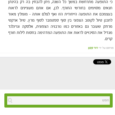
כי התופעה מתרחשת במשך כל השנה, ניתן להבחין בה רק בהינתן
תנאים מסוימים בחודשי החורף. לכן, אם אתם מעוניינים לראות
בעצמכם את התופעה הייחודית הזו ואף לצלם אותה – מומלץ מאוד
לתכנן טיול לקוטב הצפוני בין סוף ספטמבר לסוף מרץ. טיול ארקטי
מרתק שעובר גם באזורים כמו נורבגיה הצפונית, אלסקה וגרינלנד
מגדיל את הסיכויים לראות את התופעה המדהימה בחסות לילות חורף
קרים.
פורסם על ידי
דוד קקון