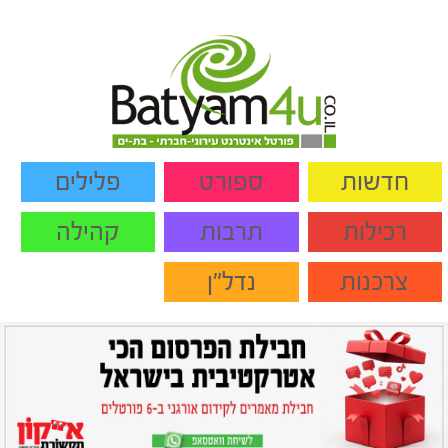
חדשות
ספורט
פלילים
רכילות
תרבות
קהילה
צרכנות
נדל"ן