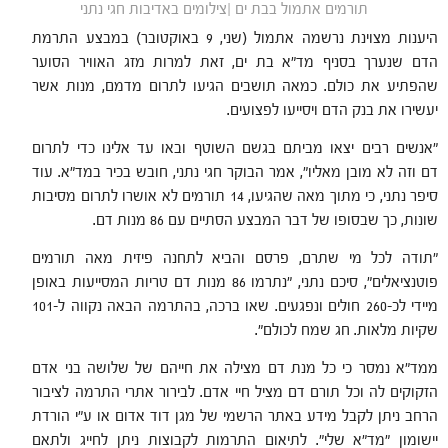
תורמים אתמול בבת ים |צילומים באדיבות חגי נתני
היענות מצוינת נרשמה אתמול (שני, 9 באוקטובר) במבצע התרמת
הדם שנערך בסניף מד"א בת ים, זאת למרות מזג האוויר הסוער
שהפתיע את כולם. כמאה תושבים הגיעו לתרום מדמם, מנות אשר
יעשירו את בנק הדם ויסייעו לפצועים.
"אנשים רבים יצאו מביתם בגשם השוטף ובאו עד אלינו כדי לתרום
דם וזה לא מובן מאליו", אמר הבוקר חגי נתני, חובש בכיר במד"א. עוד
סיפר נתני, כי מתוך מאה שהגיעו, 14 תורמים לא אושרו לתרום מסיבות
שונות, כך שבסופו של דבר המבצע הסתיים עם 86 מנות דם.
"תודה לכל מי שתרם, פרסם והביא לתחנה פיזית מאה תורמים
פוטנציאלים", סיכם נתני, "נתרמו 86 מנות דם טריות המסייעות באופן
מיידי לכ-260 חולים ונפגעים. שאו ברכה, בהתרמה הבאה נקווה ל-101
שקיות מלאות. חג שמח לכולם".
ממד"א נמסר כי כל מנת דם מצילה את חייהם של שלושה בני אדם
הזקוקים לה וכל תורם דם מציל חיי אדם. לבירור אתרי התרמה לציבור
הרחב ניתן לקבל מידע באתר הרשמי של מגן דוד אדום או ע"י הורדת
יישומון "מד"א שלי". לתיאום התרמות לקבוצות ניתן לחייג ולתאם