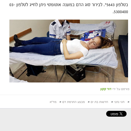
בטלפון 5643*. לבירור סוג הדם במענה אוטומטי ניתן לחייג לטלפון 03-
5300400.
פורסם על ידי
דוד קקון
#
חגי נתני
#
חדשות בת ים
#
מבצע התרמת דם
#
מד"א