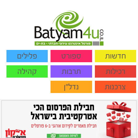
חדשות
ספורט
פלילים
רכילות
תרבות
קהילה
צרכנות
נדל"ן