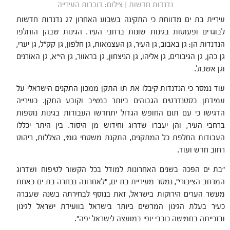
נדנדות חדשות | צילום: דוברות העירייה
עיריית בת ים מדווחת כי התקינה בשבוע האחרון 27 נדנדות חדשות
לבוגרים ופעוטות בגינות שונות ברחבי העיר. הגינות שבהן הוחלפו
הנדנדות הן: גן באבוב, גן העיר, גן העצמאות, גן חלפון, גן קק"ל, גן יערי,
גן כהן, גן הגיבורים, גן אליהו, גן הניצחון, גן בראוור, גן הי"א, גן האורנים
וגן אשכול.
עוד נמסר כי הנדנדות קיבלו את תו התקן ממכון התקנים הישראלי על
עמידתן בסטנדרטים הגבוהים ביותר במציב וקובע התקן. בעירייה
הדגישו כי עם תום החופש הגדול יתחדשו העבודות בגינות נוספות
ברחבי העיר, והן יעברו שדרוג וחידוש מן היסוד. בין היתר יכללו
העבודות החלפת כל המתקנים, התקנת משטחי גומי, הצללות, ריהוט
רחוב חדש ועוד.
"בת ים הפכה בשנים האחרונות למודל בכל הקשור לטיפוח ושדרוג
המרחב הציבורי", נמסר מעיריית בת ים, "לאחרונה נבחרה בת ים כאחת
מעשר הערים הירוקות בישראל, זאת בנוסף לבחירתה בשנה שעברה
כעיר בעלת הגינון המרשים ביותר בישראל בוועידת ישראל לגינון
ובזכייתה בחמישה כוכבי יופי במועצה לישראל יפה".