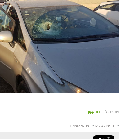
פורסם על ידי
דוד קקון
#
חדשות בת ים
#
מחלף קוממיות