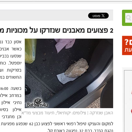
2 פצועים מאבנים שנזרקו על מכוניות מגשר קוממיות
כאשר אבנים 
יוספטל. כו
החשודים במ
במרחב איילו
נתיבי איילו
איילון בסי
האבן שנזרקה | צילומים: יקותיאלי, תיעוד מבצעי מד"א
וכן מתנדבי 
למקום והעניקו טיפול רפואי רא
נהגת הרכב, כבת 32, נפגעה באורח קל.