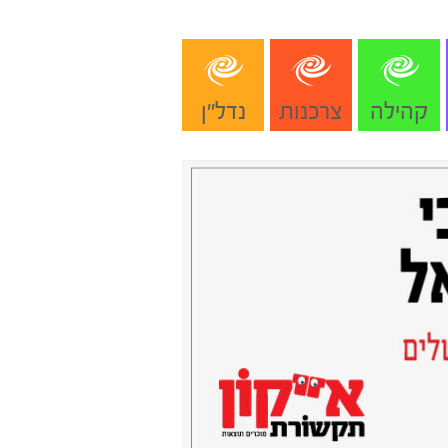
קהילה
צרכנות
נדל"ן