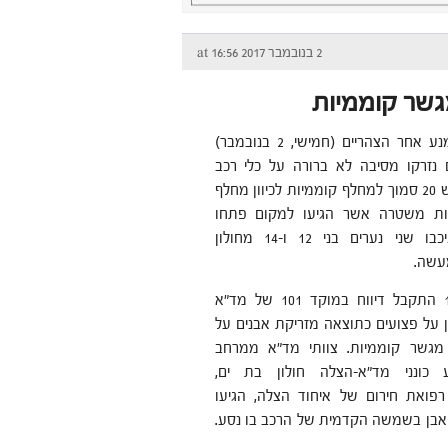
2 בנובמבר 2017 at 16:56
אסון כבד נמנע אחר הצהריים (חמישי, 2 בנובמבר)
נזרקו מסיבה לא ברורה על כלי רכב
שנסעו בכביש 20 סמוך למחלף קוממיות לכיוון מחלף
חות משטרה אשר הגיעו למקום פתחו
בסריקות ועיכבו שני נערים בני 12 ו-14 מחולון
עשה.
בשעה 16:00 התקבל דיווח במוקד 101 של מד"א
ן על פצועים כתוצאה מזריקת אבנים על
ן מגשר קוממיות. צוותי מד"א ממרחב
וע כונני מד"א-הצלה חולון בת ים,
רפואת חירום של איחוד הצלה, הגיעו
שוני לפצוע כבן 62 שנפגע מפגיעת אבן בשמשה הקדמית של הרכב בו נסע.