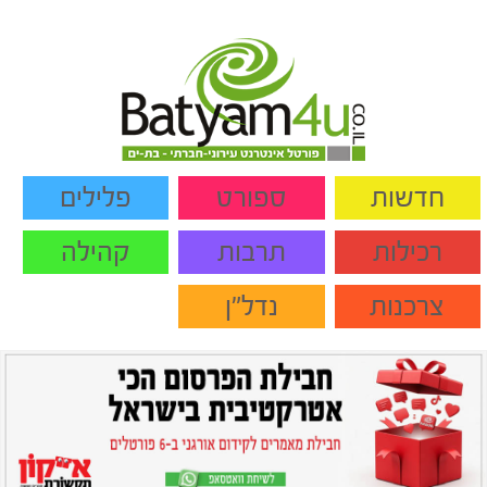
חדשות
ספורט
פלילים
רכילות
תרבות
קהילה
צרכנות
נדל"ן