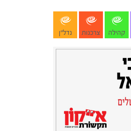
קהילה
צרכנות
נדל"ן