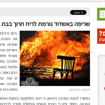
שריפה באשדוד גורמת לריח חרוך בבת י
,היום (רביע
את רחובות 
שפרצה אתמו
השריפה נגרמ
מערמי פסול
הסביבה נמסר
תלונות בנוגע
רבים באזור, ב
ים ועוד. עו
הסביבה ואי
כוחות כיבוי ו
תמונת המחשה
במשרד להגנת הסביבה הדגישו, כי ריכוזי החלקיקים בתחנות הניט
התרעה. בנוסף, ציינו כי בעירת הקוצים והפסולת מסביב לבריכות