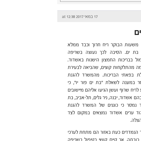
17 במאי 2017 at 12:38
ם
י) משעות הבוקר ריח חרוך וכבד ממלא
בת ים. הסיבה לכך נעוצה בשריפה
ל בבריכות החמצון הישנות באשדוד.
ה מהתלקחות קוצים, שהביאה לבעירת
ת בפאתי הבריכות. מהמשרד להגנת
 במענה לשאלת "בת ים פור יו", כי
 לריח שרוף ועשן הגיעו אליהם מיישובים
הם אשדוד, יבנה, ניר גלים, תל-אביב, בת
ד נמסר כי כוננים של המשרד להגנת
גוד ערים אשדוד נמצאים במקום לצד
הצלה.
ור הנמדדים כעת באזור הם מתחת לערכי
 כובתה, אך קיים קושי בטיפול בשריפה