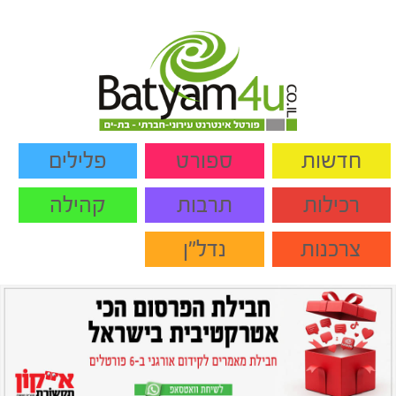
חדשות
ספורט
פלילים
רכילות
תרבות
קהילה
צרכנות
נדל"ן