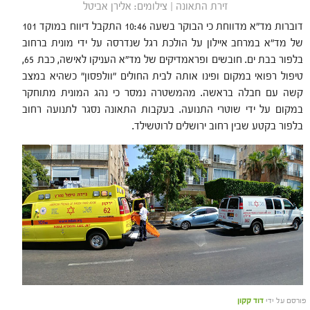
זירת התאונה | צילומים: אלירן אביטל
דוברות מד"א מדווחת כי הבוקר בשעה 10:46 התקבל דיווח במוקד 101
של מד"א במרחב איילון על הולכת רגל שנדרסה על ידי מונית ברחוב
בלפור בבת ים. חובשים ופראמדיקים של מד"א העניקו לאישה, כבת 65,
טיפול רפואי במקום ופינו אותה לבית החולים "וולפסון" כשהיא במצב
קשה עם חבלה בראשה. מהמשטרה נמסר כי נהג המונית מתוחקר
במקום על ידי שוטרי התנועה. בעקבות התאונה נסגר לתנועה רחוב
בלפור בקטע שבין רחוב ירושלים לרוטשילד.
פורסם על ידי
דוד קקון