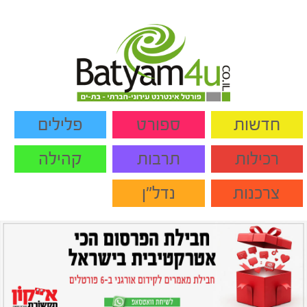
חדשות
ספורט
פלילים
רכילות
תרבות
קהילה
צרכנות
נדל"ן