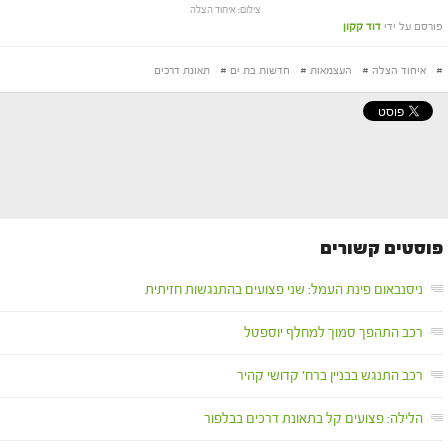
צילום: איחוד הצלה
פורסם על ידי
דוד קקון
#
איחוד הצלה
#
העצמאות
#
חדשות בת ים
#
תאונת דרכים
פוסטים קשורים
ניסנבאום פינת העמל: שני פצועים בהתנגשות חזיתית
רכב התהפך סמוך למחלף יוספטל
רכב התנגש בבניין ברח' קדושי קהיר
הלילה: פצועים קל בתאונת דרכים בבלפור