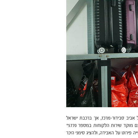
ביב סבידור-מרכז, אך ברכבת ישראל
מפצירים בנוסעים אשר איבדו חפצים ברכבת ליצור תחילה קשר עם מוקד שירות הלקוחות במספר 5770*
 פירוט על האבידה, ולהציג סימני היכר