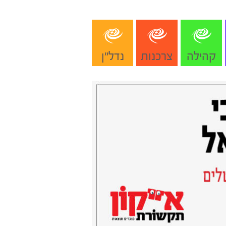
קהילה
צרכנות
נדל"ן