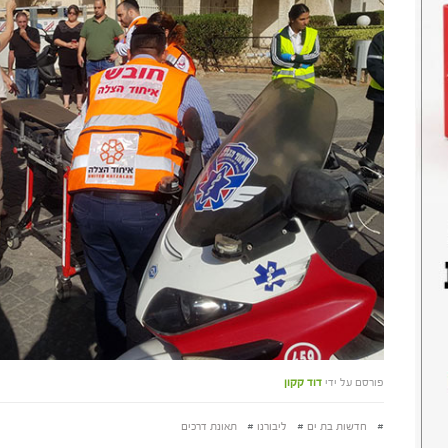
פורסם על ידי
דוד קקון
#
חדשות בת ים
#
ליבורנו
#
תאונת דרכים