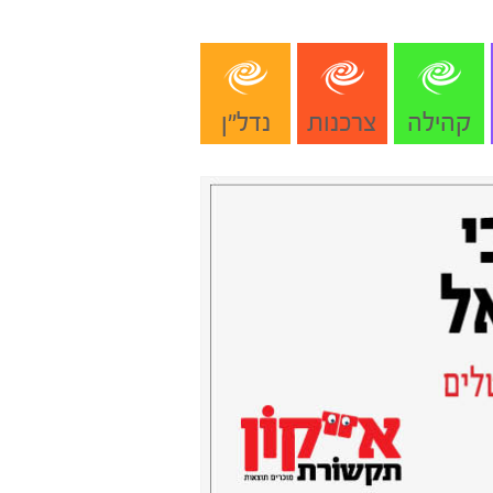
קהילה
צרכנות
נדל"ן