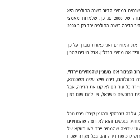
השנתית במחירי הדיור בשנה החולפת היא
ירידה של 0.1 אחוז. כלומר על דירה של 2 מיליון ₪, מדובר בהנחה של 2000 ₪. כך, שלמרות מאמצי
הממשלה האדירים להוריד את המחירים בשלוש שנים האחרונות, מחיר הדירה בשנה החולפת ירד רק ב 2000
 את המחירים ואני כאזרח מברך על כך
 את מחירי הנדל"ן. אבל חייבים להבין
וב הציבור אינו מעוניין שהמחירים יירדו"
.
הבית בישראל יש דירה בבעלותם, דירה שיש עליה משכנתא,
ויירד כל עוד הם לא קנו את הדירה, אבל
ת הרוכשים בישראל, אין להם שום רצון
, על זה טברסקי וכהנמן קיבלו פרס נובל
מחזיק בנכסים והוא לא רוצה שהמחירים
וט שרוצה שהמחיר יירד. לאו דווקא של
וש לרכישת דירה והם בכל מקרה ישכרו