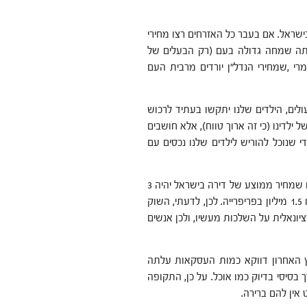
שראל. אם בעבר כל האזרחים רצו מחירי
ייתה שמחה גדולה בעם (רק הבעלים של
י ,שמחירי הנדל"ן יורדים מרבית העם
עולים, הילדים שלנו יתקשו בעתיד לרכוש
 ילדינו (כי זה ארוך טווח), אלא חושבים
י שנוכל להוריש לילדים שלנו נכסים עם
אני חושבים יותר על הירושות שנוריש לילדינו, מאשר מה יעשו ילדינו שמחיר ממוצע של דירה בישראל יהיה 3
מיליון ₪ ולא 2 מיליון ₪ כפי שהוא היום, במרבית אזורי הביקוש ,או 1.5 מיליון בפריפרייה. לכן, לדעתי, השוק
ונאלית על השלכות מעשיו, ולכן אנשים
 האחרון דווקא כמות העסקאות עלתה
בסיסי בדיוק כמו אוכל. על כן, התקופה
אין להם ברירה.