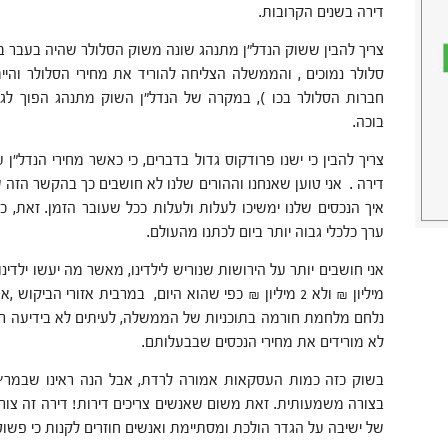
דירה בשנים הקרובות.
צריך להבין ששוק הנדל"ן מתנהג שונה משוק הסלולר שהיה בעבר בי
סלולר נמוכים , והממשלה הצליחה להוריד את מחירי הסלולר וה
חברות הסלולר בכו ), במקרה של הנדל"ן השוק מתנהג הפוך לגמר
בוכה.
צריך להבין כי ישנו פרודקוס גדול בדברים, כי כאשר מחירי הנדל"ן 
דירה . אני טוען שאנחנו וההורים שלנו לא חושבים כך בהקשר הזה של
איך הנכסים שלנו ימשיכו לעלות ולעלות ככל שעובר הזמן. זאת, כד
ערך כלכלי גבוה יותר ביום לכתנו מהעולם.
נלחם מלחמת חורמה בתוכניות של הממשלה, לעיתים לא בידיעה רצי
לא מורידים את מחירי הנכסים שבבעלותם.
בשוק כזה כמות העסקאות אמורה לרדת, אבל הנה ראינו שבמרץ
בצורה משמעותית. זאת משום שאנשים צריכים דירות! דירה זה צורך 
של ישיבה על הגדר הולכת ומסתיימת ואנשים חוזרים לקנות כי פשוט 