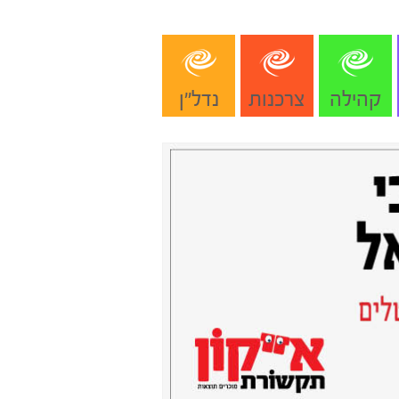
קהילה
צרכנות
נדל"ן