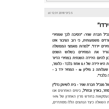
5 ביוני 2018 at 12:31
רדו"
כ"ל חברת שניר:
"הסיבה לכך שמחירי
ורדים משמעותית, כי רוב הציבור אינו
רים יירדו"
.
"למרות מאמצי הממשלה
הוריד את המחירים בשלוש השנים
ון להיום הירידה השנתית במחירי הדיור
בשנה החולפת היא ירידה של 0.1 אחוז בלבד – כלומר,
במחיר דירה שעלותה 2 מיליון ₪ – המחיר ירד ב –
ול מנכ"ל חברת שניר – בית לשיווק נדל"ן
חר, בארץ ובחו"ל,
בימים האחרונים אנו
עדים לפרסומים אודות ירידה במחירי הדיור מחד, והגדלת כמות העסקאות בחודש מרץ האחרון של 14%
ת השאלה כיצד הנתונים הללו מסתדרים,