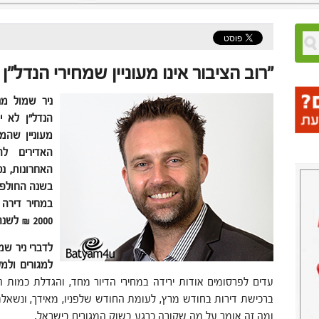
"רוב הציבור אינו מעוניין שמחירי הנדל"ן י
ניר שמול מנ
הנדל"ן לא י
מעוניין
שהמחי
האדירים ל
האחרונות, נכ
2000 ₪ לשנה בלבד".
לדברי ניר שמ
למגורים ולמס
ברכישת דירות בחודש מרץ, לעומת החודש שלפניו, מאידך, ונשאל
ומה זה אומר על מה שקורה כרגע בשוק המגורים בישראל.