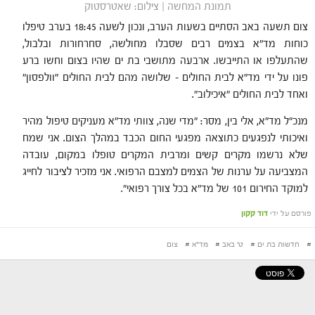
תמונת המחשה | צילום: שאטרסטוק
צום תשעה באב הסתיים בשעות הערב, ונכון לשעה 18:45 בערב טיפלו
כוחות מד"א בצמים רבים שסבלו מחולשה, סחרחורות ובלבול,
שהתעלפו או התייבשו. ארבעה מתושבי בת ים שהיו בצום וחשו ברע
פונו על ידי מד"א לבית החולים – שלושה מהם לבית החולים "וולפסון"
ואחד לבית החולים "איכילוב".
מנכ"ל מד"א, אלי בין, מסר: "מדי שנה, צוותי מד"א מעניקים טיפול מהיר
ואיכותי לנפגעים כתוצאה מפגעי החום הכבד במהלך הצום. אני שמח
שלא נרשמו מקרים קשים ומרבית המקרים טופלו במקום, עובדה
המצביעה על ערנות של הצמים למצבם הרפואי. אני מזכיר לציבור לחייג
למוקד החירום 101 של מד"א בכל צורך רפואי".
פורסם על ידי
דוד קקון
#
חדשות בת ים
#
ט' באב
#
מד"א
#
צום