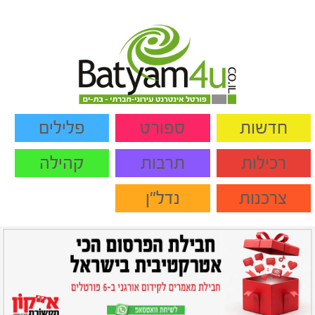
חדשות
ספורט
פלילים
רכילות
תרבות
קהילה
צרכנות
נדל"ן