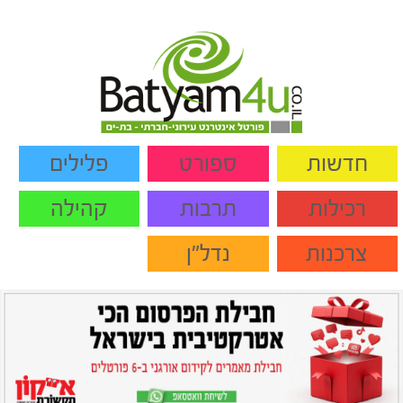
חדשות
ספורט
פלילים
רכילות
תרבות
קהילה
צרכנות
נדל"ן