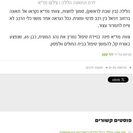
זירת התאונה הלילה | צילום מד"א
הלילה (בין שבת לראשון), סמוך לחצות, צוותי מד"א נקראו אל תאונה
ברחוב דניאל בין רכב פרטי ומונית. ככל הנראה אחד משני כלי הרכב לא
ציית לתמרור עצור.
צוות מד"א פינה בניידת טיפול נמרץ את נהג המונית, כבן 65, שנפצע
באורח קל, להמשך טיפול בבית החולים וולפסון.
פורסם על ידי
דוד קקון
#
חדשות בת ים
#
תאונת דרכים
פוסטים קשורים
יום שני: הולך רגל נדרס בשדרות העצמאות