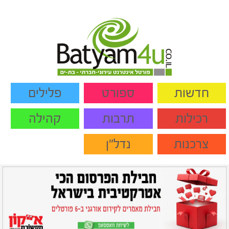
חדשות
ספורט
פלילים
רכילות
תרבות
קהילה
צרכנות
נדל"ן