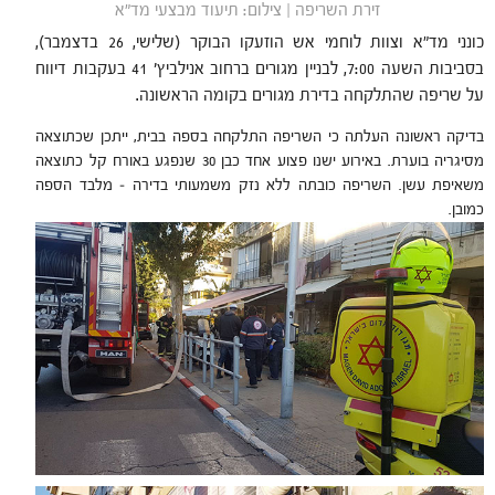
זירת השריפה | צילום: תיעוד מבצעי מד"א
כונני מד"א וצוות לוחמי אש הוזעקו הבוקר (שלישי, 26 בדצמבר),
בסביבות השעה 7:00, לבניין מגורים ברחוב אנילביץ' 41 בעקבות דיווח
על שריפה שהתלקחה בדירת מגורים בקומה הראשונה.
בדיקה ראשונה העלתה כי השריפה התלקחה בספה בבית, ייתכן שכתוצאה
מסיגריה בוערת. באירוע ישנו פצוע אחד כבן 30 שנפגע באורח קל כתוצאה
משאיפת עשן. השריפה כובתה ללא נזק משמעותי בדירה – מלבד הספה
כמובן.