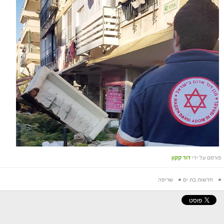
פורסם על ידי
דוד קקון
#
חדשות בת ים
#
שריפה