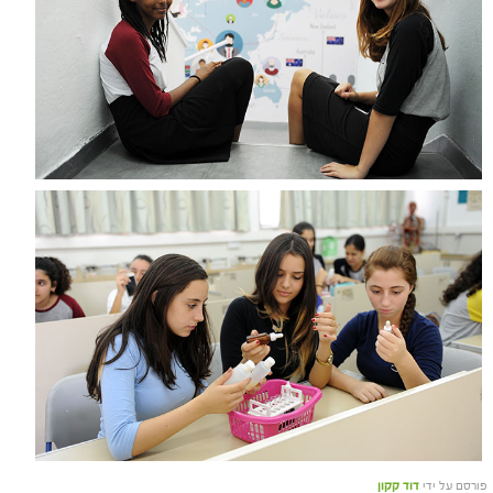
פורסם על ידי
דוד קקון