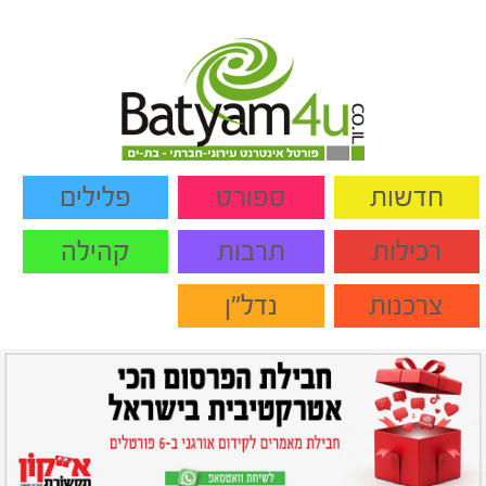
חדשות
ספורט
פלילים
רכילות
תרבות
קהילה
צרכנות
נדל"ן