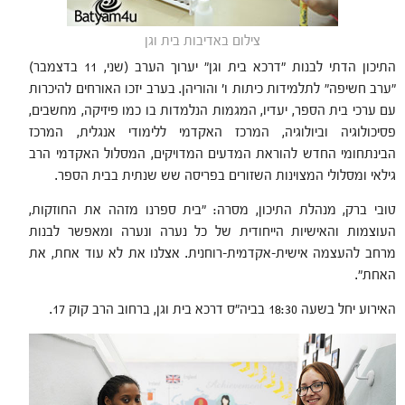
צילום באדיבות בית וגן
התיכון הדתי לבנות "דרכא בית וגן" יערוך הערב (שני, 11 בדצמבר)
"ערב חשיפה" לתלמידות כיתות ו' והוריהן.
בערב יזכו האורחים להיכרות
עם ערכי בית הספר, יעדיו, המגמות הנלמדות בו כמו פיזיקה, מחשבים,
פסיכולוגיה וביולוגיה, המרכז האקדמי ללימודי אנגלית, המרכז
הבינתחומי החדש להוראת המדעים המדויקים, המסלול האקדמי הרב
גילאי ומסלולי המצוינות השזורים בפריסה שש שנתית בבית הספר.
טובי ברק, מנהלת התיכון, מסרה: "בית ספרנו מזהה את החוזקות,
העוצמות והאישיות הייחודית של כל נערה ונערה ומאפשר לבנות
מרחב להעצמה אישית-אקדמית-רוחנית. אצלנו את לא עוד אחת, את
האחת".
האירוע יחל בשעה 18:30 בביה"ס דרכא בית וגן, ברחוב הרב קוק 17.