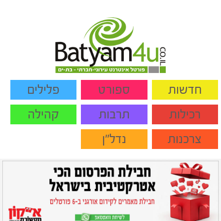
חדשות
ספורט
פלילים
רכילות
תרבות
קהילה
צרכנות
נדל"ן