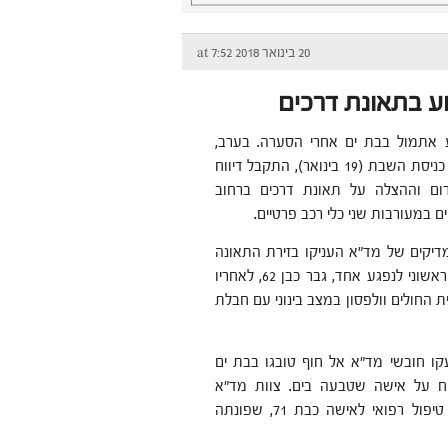
20 בינואר 2018 at 7:52
וע בתאונת דרכים
 אתמול בבת ים אחרי הסערה. בערב,
סמוך לשעת כניסת השבת (19 בינואר), התקבל דיווח
רום וההצלה על תאונת דרכים ברחוב
ם במעורבות שני כלי רכב פרטיים.
דיקים של מד"א העניקו בזירת התאונה
טיפול רפואי ראשוני לנפגע אחד, גבר כבן 62, לאחריו
ת החולים וולפסון במצב בינוני עם חבלת
קו חובשי מד"א אל חוף טובגו בבת ים
וח על אישה שטבעה בים. צוות מד"א
העניק בחוף טיפול רפואי לאישה כבת 71, שפונתה