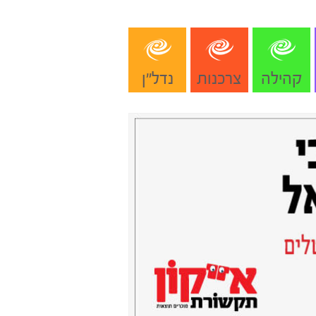
קהילה
צרכנות
נדל"ן