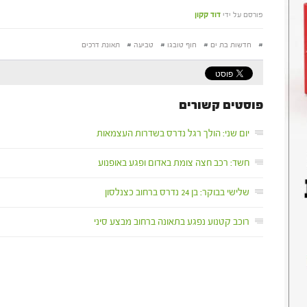
פורסם על ידי
דוד קקון
#
חדשות בת ים
#
חוף טובגו
#
טביעה
#
תאונת דרכים
פוסטים קשורים
יום שני: הולך רגל נדרס בשדרות העצמאות
חשד: רכב חצה צומת באדום ופגע באופנוע
שלישי בבוקר: בן 24 נדרס ברחוב כצנלסון
רוכב קטנוע נפגע בתאונה ברחוב מבצע סיני