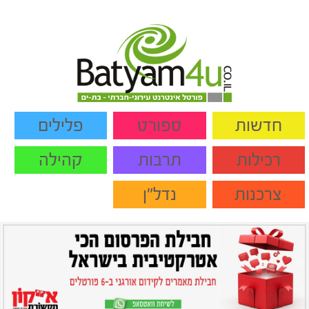
חדשות
ספורט
פלילים
רכילות
תרבות
קהילה
צרכנות
נדל"ן