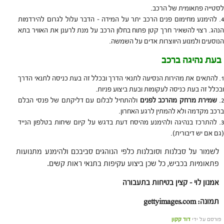
לסטייה פתאומית של הרכב.
להימנע מחימום פנים הרכב יתר על המידה – הדבר עלול לגרום להירדמות
הנהג. רצוי להשאיר חרך קטן פתוח בחלון הרכב על מנת לרענן את האוויר בתא
הנוסעים ולמנוע היווצרות אדים על השמשה.
בעת נהיגה ברכב
להתאים את מהירות הנסיעה לתנאי הדרך ובכלל זה בעת כניסה לתנאי הדרך
ובכלל זה בעת כניסה לעקומות ובעת ביצוע פניות.
שמירת מרחק מהרכב לפנים
ולהתחיל לבלום עם דליקתם של פנסי הבלם
ברכב מקדמה ולא להמתין לרגע האחרון.
להתרכז בנהיגה ולהימנע מהיסח דעת בדגש על קיום שיחות בטלפון הנייד
(גם אם יש דיבורית).
לשמור על סבלנות וסובלנות כלפי הנוהגים סביבכם ולהימנע מתנועות
פתאומיות בכביש, כל שכן ביצוע עקיפות בתנאי ראות קשים.
אמנון לוי – קצין בטיחות בתעבורה
תמונה
: gettyimages.com
פורסם על ידי
דוד קקון