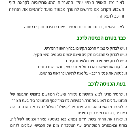
לאור מזג האוויר הצפוי עפ"י ההערכות המטאורולוגיות לקראת סוף
השבוע הקרוב אנו נדרשים להיערך מבעוד מועד להתאים את הנהיגה
והרכב לתנאי הדרך.
לאור האמור, ריכזתי עבורכם מספר עצות לנהיגת חורף בטוחה:
כבר בטרם הכניסה לרכב
יש לבדוק כי צמיגי הרכב תקינים ובלחץ האוויר הנדרש.
יש לבדוק כי המגבים תקינים ואינם יבשים ופגומים מימי הקיץ.
יש לבדוק שמתיז המים מלאים ותקינים.
לנקות את שמשות הרכב על מנת לספק תנאי ראות נכונים.
לנקות את פנסי הרכב – על מנת לראות ולהראות בהתאם.
בעת הכניסה לרכב
להסיר פרטי לבוש מגושמים (סוודר ומעיל) הפוגעים בחופש התנועה של
הנהג ועלולים למנוע מחגורת הבטיחות להיצמד לגוף הנהג ולהצילו בעת הצורך.
להסיר מראש הנהג כובע צמר או "קפוצ'ון" העלול להצר את שדה הראיה
בצדדים, בפרט במעבר בין נתיבים.
לאחוז את ההגה בשתי ידיים (ממש כמו בטסט) מאחר וכניסה לשלולית,
בורות ובאמפרים המוסתרים ע"י הצטברות מים על הכביש- עלולים לגרום