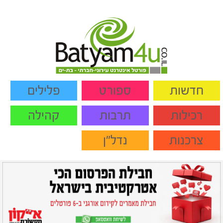
חדשות
ספורט
פלילים
רכילות
תרבות
קהילה
צרכנות
נדל"ן