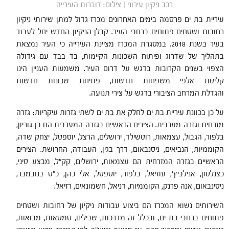
רכב ניקיון עירוני | צילום: דוברות העירייה
עיריית בת ים פרסמה בימים האחרונים מכרז גדול למתן שירותי ניקיון
רחובות ושטחים פתוחים ברחבי העיר. קבלן הניקיון החדש יחל לעבוד
בעיר בשנת 2018. במסגרת המכרז מציינת העירייה כי העיר נמצאת
בתהליך של שדרוג ופיתוח השכונות הקיימות, בד בבד עם גידולה
הצפוי בשנים הקרובות בדגש על דרום העיר. משמעות העניין הינו
קליטת אלפי משפחות חדשות, פתיחת שכונות חדשות
והגדלת המרחב הציבורי בדגש על צירי תנועה.
על כן בכוונת עיריית בת ים לחלק את בת ים לשתי גזרות עיקריות: גזרה
מזרחית וגזרה מערבית. הצירים הראשיים בגזרה המערבית הם בן גוריון,
בלפור, הגבול, עצמאות, רוטשילד, ירושלים, הרצל, יוספטל, יצחק שדה,
הקוממיות, הנביאים, ניסנבאום, דרך בגין, העבודה, החרושת. הצירים
הראשיים בגזרה המזרחית הם עצמאות, ירושלים, קק"ל, מבצע סיני,
כצנלסון, אנילביץ', עוזיאל, בלפור, יוספטל, אלי כהן, כ"ט בנובמבר,
ניסינבאום, אנה פרנק, הקוממיות, דניאל, חשמונאים, רזיאל.
השירותים נשוא המכרז הם ביצוע עבודות ניקיון של רחובות ושטחים
פתוחים ברחבי בת ים, ובכלל זה מדרכות, שבילים, סמטאות, מבואות,