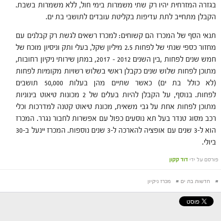
בגזרה המזרחית יהיו רק שתי משמרות בימי חול, ללא משמרות בשבת.
הקבלן מתחייב לתת עדיפות בקליטת עובדים לתושבי בת ים.
תנאי הסף של המכרז הם קשוחים: למכרז רשאים לגשת רק קבלנים עם
מחזור כספי שנתי של לפחות 2.5 מיליון שקל, בעלי ותק וניסיון מוכח של
חמש שנים לפחות ,בין השנים 2012 – 2017, במתן שירותי ניקיון רחובות,
מתוכן לפחות שלוש שנים כקבלן ראשי בשלוש רשויות מקומיות לפחות
(לא כולל בת ים) כאשר שתיים מהן בעלות 50,000 תושבים
לפחות. בנוסף, על הקבלן להיות בעלים של 2 מכונות טיאוט בינוניות
מתוכן לפחות אחת על גבי משאית, מכונת טיאוט קטנה למדרכות וכלי
רכב מסוג טנדר בעל תא נוסעים כפול עם אפשרות לחבור נגרר. המכרז
הוא ל-3 שנים עם אופציה להארכה ל-3 שנים נוספות. המכרז יינעל ב-30
ביולי.
פורסם על ידי
דוד קקון
#
חדשות בת ים
#
מכרז ניקיון