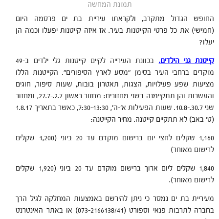
תמונת המחשה
החופש הגדול מתקרב, ולקראתו עיריית בת ים פרסמה היום
(חמישי) את כל פרטי הקייטנות בעיר. אז איזה קייטנות יפעלו וכמה הן
יעלו?
קייטנת גני הילדים.
בכוונת העירייה לקיים קייטנות גלי ילדים ב-49
מוקדים ברחבי העיר בסימן "מסע לארץ הסיפורים". הקייטנות הללו
מציעות שפע פעילויות, הצגות, תאטרון בובות, שעות סיפור, חוגים
והעשרות והן תתקיימנה בשני מחזורים: מחזור ראשון 2.7.-27.7, ומחזור
שני 30.7.-10.8. שעות הפעילות א'-ה', 7:30-13:30, כאשר בתאריך 1.8.17
(ט' באב) לא תתקיים קייטנה. מחיר הקייטנה:
1,160 שקלים לחצי יום ברישום מוקדם עד 20 ביוני (1,200 שקלים
לרישום מאוחר)
1,840 שקלים ליום ארוך ברישום מוקדם עד 20 ביוני (1,920 שקלים
לרישום מאוחר).
מעיריית בת ים נמסר כי ניתן להירשם באמצעות המחלקה לגיל הרך
בחברה לתרבות פנאי וספורט (073-2166138/41) או באתר האינטרנט