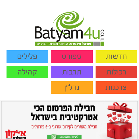
חדשות
ספורט
פלילים
רכילות
תרבות
קהילה
צרכנות
נדל"ן