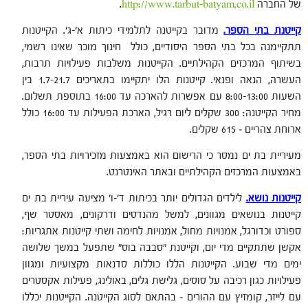
של החברה
http://www.tarbut-batyam.co.il
.
קייטנת בתי הספר.
מדובר בקייטנה לתלמידי כיתות א'-ג'. הקייטנות
תתקיימנה בכל בתי הספר היסודיים, כולל חינוך מוכר שאינו רשמי,
בשיתוף המרכזים הקהילתיים. הקייטנות משלבות פעילויות תרבות,
העשרה, הנאה ופנאי. קייטנות הלו יתקיימו בתאריכים 1.7-21.7 בין
השעות 8:00-13:00 עם אפשרות להארכה עד 16:00 בתוספת תשלום.
מחיר הקייטנה: 300 שקלים ליום רגיל, הארכת הפעילות עד 16:00 כולל
ארוחת צהריים – 615 שקלים.
מעיריית בת ים נמסר כי הרישום הוא באמצעות מזכירויות בתי הספר,
באמצעות המרכזים הקהילתיים ובאתר האינטרנט.
קייטנות נושא.
לילדים הגדולים יותר בכיתות ד'-ו' מציעה עיריית בת ים
קייטנות בנושאים מגוונים, למשל מהנדסים ודרקונים, מאסטר שף,
ספורט וכדורגל, אמנויות מחול, אמנויות לחימה ושתי קייטנות אתגריות:
אקשן שתתקיים מדי יום, וקייטנת "סבבה בוס" שתפעל במשך שלושה
ימים מדי שבוע. הקייטנות הללו כוללות סדנאות מקצועיות ומגוון
פעילויות כגון רכיבה על סוסים, גלישת גלים, באולינג, פעילות אקסטרים
עם לייזר, קומזיץ עם ההורים – בהתאם לסוג הקייטנה. הקייטנות יכללו