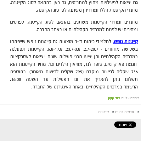
גם יציאות לפעילויות מחוץ למתנ"סים, גם כאן בהתאם לסוג הקייטנה.
מועדי הקייטנות הללו ומחיריהן משתנה לפי סוג הקייטנה.
מועדים ומחירי הקייטנות משתנים בהתאם לסוג הקייטנה. לפרטים
ומחירים יש לפנות למרכזים הקהילתיים או באתר החברה.
קייטנות נופש.
לתלמידי כיתות ד'-ו' מוצעות גם קייטנות נופש שייפתחו
בשלושה מחזורים – 2.7-20.7, 23.7-3.8, 6.8-17.8. הקייטנות תפעלנה
במרכזים הקהילתיים והן יציעו תכני פעילות שונים ויציאות לאטרקציות
דוגמת פארק מים, סופר לנד, מוזיאון הילדים וכו'. מחיר הקייטנות הוא
756 שקלים לרישום מוקדם (795 שקלים לרישום מאוחר). בתוספת
תשלום ניתן להאריך את יום הפעילות עד השעה 16:00.
הרשמה במרכזים הקהילתיים ובאתר האינטרנט של החברה.
פורסם על ידי
דוד קקון
#
חדשות בת ים
#
קייטנות