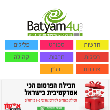
חדשות
ספורט
פלילים
רכילות
תרבות
קהילה
צרכנות
נדל"ן