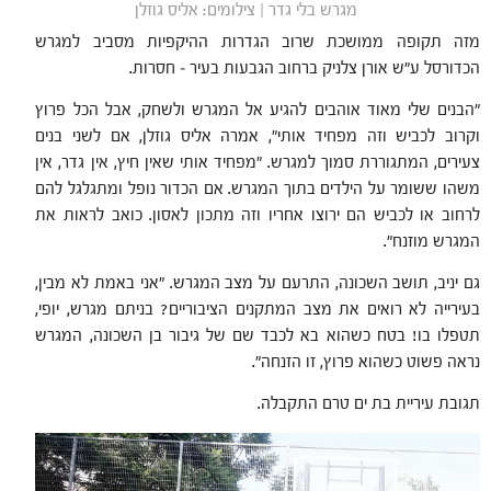
מגרש בלי גדר | צילומים: אליס גוזלן
מזה תקופה ממושכת שרוב הגדרות ההיקפיות מסביב למגרש
הכדורסל ע"ש אורן צלניק ברחוב הגבעות בעיר – חסרות.
"הבנים שלי מאוד אוהבים להגיע אל המגרש ולשחק, אבל הכל פרוץ
וקרוב לכביש וזה מפחיד אותי", אמרה אליס גוזלן, אם לשני בנים
צעירים, המתגוררת סמוך למגרש. "מפחיד אותי שאין חיץ, אין גדר, אין
משהו ששומר על הילדים בתוך המגרש. אם הכדור נופל ומתגלגל להם
לרחוב או לכביש הם ירוצו אחריו וזה מתכון לאסון. כואב לראות את
המגרש מוזנח".
גם יניב, תושב השכונה, התרעם על מצב המגרש. "אני באמת לא מבין,
בעירייה לא רואים את מצב המתקנים הציבוריים? בניתם מגרש, יופי,
תטפלו בו! בטח כשהוא בא לכבד שם של גיבור בן השכונה, המגרש
נראה פשוט כשהוא פרוץ, זו הזנחה".
תגובת עיריית בת ים טרם התקבלה.