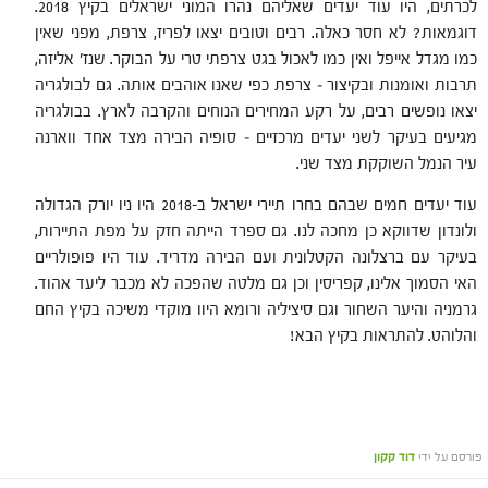
לכרתים, היו עוד יעדים שאליהם נהרו המוני ישראלים בקיץ 2018.
דוגמאות? לא חסר כאלה. רבים וטובים יצאו לפריז, צרפת, מפני שאין
כמו מגדל אייפל ואין כמו לאכול בגט צרפתי טרי על הבוקר. שנז' אליזה,
תרבות ואומנות ובקיצור – צרפת כפי שאנו אוהבים אותה. גם לבולגריה
יצאו נופשים רבים, על רקע המחירים הנוחים והקרבה לארץ. בבולגריה
מגיעים בעיקר לשני יעדים מרכזיים – סופיה הבירה מצד אחד ווארנה
עיר הנמל השוקקת מצד שני.
עוד יעדים חמים שבהם בחרו תיירי ישראל ב-2018 היו ניו יורק הגדולה
ולונדון שדווקא כן מחכה לנו. גם ספרד הייתה חזק על מפת התיירות,
בעיקר עם ברצלונה הקטלונית ועם הבירה מדריד. עוד היו פופולריים
האי הסמוך אלינו, קפריסין וכן גם מלטה שהפכה לא מכבר ליעד אהוד.
גרמניה והיער השחור וגם סיציליה ורומא היוו מוקדי משיכה בקיץ החם
והלוהט. להתראות בקיץ הבא!
פורסם על ידי
דוד קקון