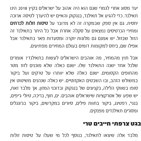
יעד מסוג אחרי לגמרי שגם הוא היה אהוב על ישראלים בקיץ 2018 הינו
תאילנד. כדי להגיע אל תאילנד, בנגקוק והאיים יש להיערך לטיסה ארוכה
יחסית. גם אין ספק שבמקרה זה לא מדובר על
טיסות זולות לכרתים
ומחירי הכרטיסים נמצאים על סקלה אחרת אבל כל היתר בתאילנד זה
הזול שבזול. יש אמנם גם מלונות יוקרה ומסעדות פאר בתאילנד אבל
אפילו שם, ביחס למקומות דומים בעולם המחירים מפתיעים.
אבל חוץ מהמחיר, מה אוהבים הישראלים לעשות בתאילנד? אומרים
שלכל אחד ישנה התאילנד שלו. ישנם כאלה שלא מוכנים לזוז מטר
מהחופים הקסומים. ישנם כאלה שלא יוותרו על טרקים ועל ביקור
במשולש הזהב, ובו השבטים האקזוטיים. יש כאלה שנהנים משיטוט אין
סופו בשווקי הלילה, בקניונים של בנגקוק ובדוכני המזון. אך מלבד זאת,
יש שפע של אטרקציות שישראלים אוהבים. ים, חוף, בריכה, טיולי ג'יפים,
בנגי', רפטינג, ביקור בחוות פילים, סיורים במקדשים, ביקור בג'ונגלים
ומסג'ים תאילנדים מפנקים.
בגט צרפתי חייבים טרי
מלבד אלה שיצאו לתאילנד, בנוסף לכל מי שעלו על טיסות זולות