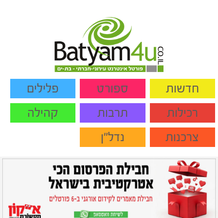
חדשות
ספורט
פלילים
רכילות
תרבות
קהילה
צרכנות
נדל"ן