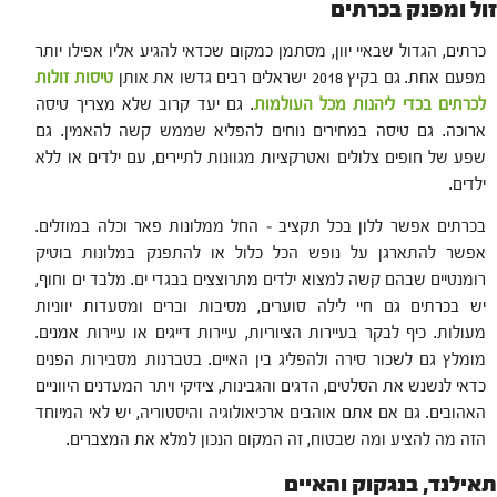
זול ומפנק בכרתים
כרתים, הגדול שבאיי יוון, מסתמן כמקום שכדאי להגיע אליו אפילו יותר
מפעם אחת. גם בקיץ 2018 ישראלים רבים גדשו את אותן
טיסות זולות
לכרתים בכדי ליהנות מכל העולמות
. גם יעד קרוב שלא מצריך טיסה
ארוכה. גם טיסה במחירים נוחים להפליא שממש קשה להאמין. גם
שפע של חופים צלולים ואטרקציות מגוונות לתיירים, עם ילדים או ללא
ילדים.
בכרתים אפשר ללון בכל תקציב – החל ממלונות פאר וכלה במוזלים.
אפשר להתארגן על נופש הכל כלול או להתפנק במלונות בוטיק
רומנטיים שבהם קשה למצוא ילדים מתרוצצים בבגדי ים. מלבד ים וחוף,
יש בכרתים גם חיי לילה סוערים, מסיבות וברים ומסעדות יווניות
מעולות. כיף לבקר בעיירות הציוריות, עיירות דייגים או עיירות אמנים.
מומלץ גם לשכור סירה ולהפליג בין האיים. בטברנות מסבירות הפנים
כדאי לנשנש את הסלטים, הדגים והגבינות, ציזיקי ויתר המעדנים היווניים
האהובים. גם אם אתם אוהבים ארכיאולוגיה והיסטוריה, יש לאי המיוחד
הזה מה להציע ומה שבטוח, זה המקום הנכון למלא את המצברים.
תאילנד, בנגקוק והאיים