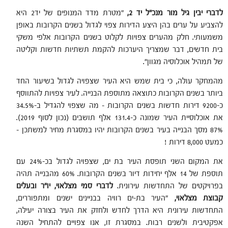
לדברי יבין גיל מור מנכ"ל יד 2,
"מטרת מדד המנופים של יד2 היא
להצביע על ערים בהן היצע הדירות צפוי לגדול בשנים הקרובות באופן
משמעותי. חלק מהערים צפויות לקלוט בשנים הקרובות אלפי משקי
בית חדשים, דבר שמצריך היערכות להקמת תשתיות חדשות וקליטה
של תמהיל אוכלוסיה מגוון".
מהמחקר עולה, כי בית שמש היא העיר שצפויה לגדול בשיעור החד
ביותר בשנים הקרובות כתוצאה מתוספת הבנייה. לעיר צפויות להתווסף
כ-9200 דירות חדשות בשנים הקרובות – מה שצפוי להגדיל ב-34.5%
את אוכלוסיית העיר שמונה כ-131.4 אלף תושבים (נכון לסוף 2019).
87% מסך הבנייה בעיר בשנים הקרובות יהיו במסגרת מחיר למשתכן –
כמעט 8,000 דירות !
את המקום השני תופסת העיר בת ים, שצפויה לגדול בכ-24% עם
תוספת של 14 אלף יחידות דיור בשנים הקרובות. 60% מהבנייה תהיה
בפרויקטים של התחדשות עירונית.
לדברי סמי מצלאוי, יו"ר ובעלים
קבוצת מצלאוי,
"העיר בת-ים רוויה בבניינים ישנים ומתפוררים,
התחדשות עירונית היא הדרך לחדש ולחזק את העיר בצורה יעילה,
אפקטיבית ולשנים רבות. במסגרת זו, אנו צפויים להתחיל השנה