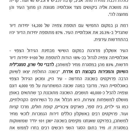
כוללת רכבת מהירה מתל אביב, קרבה לכביש 6 וכביש 40 ועוד. קריית
גת מושכת אליה ביקושים מצד אוכלוסיה מגוונת הן מתוך העיר והן
מחוצה לה".
רמת גן במקום החמישי עם תוספת צפויה של 14,200 יחידות דיור
שתגדיל ב-20.3% את אוכלוסיית העיר. 87% מתוספת יחידות הדיור יהיו
בהתחדשות עירונית.
העיר אשקלון מדורגת במקום השישי מבחינת הגידול הצפוי –
אוכלוסייתה צפויה לגדול בכ-18% הודות לתוספת של 9100 יחידות דיור
חדשות, 83% מהן במסגרת מחיר למשתכן.
לדברי טלי שרון, סמנכ"לית
השיווק והמכירות בקבוצת רם אדרת
, "בשנה החולפת יצאו לשיווק
הרבה פרויקטים בשכונה החדשה – עיר היין, ומכאן הגידול הצפוי
באוכלוסיית העיר. מדובר במגה שכונה המשתרעת על פני 4,000 דונם
וצפויה להכיל כ-40,000 תושבים. השכונה מתוכננת כך שתתאים באופן
מושלם למשפחות צעירות, היא תכלול את כל השירותים הקהילתיים,
כמו גני ילדים, בית ספר, פארקים ציבוריים, קופת חולים, מרכז קניות
ועוד. פרויקטים רבים באשקלון כוללים דירות הנמכרות לזכאי מחיר
למשתכן, בפרויקט שאנחנו מקימים בשכונה ישנן 101 יח"ד שמשווקות
במסגרת זו. מיד בתום הסגר השני רוכשים רבים בחרו לממש את