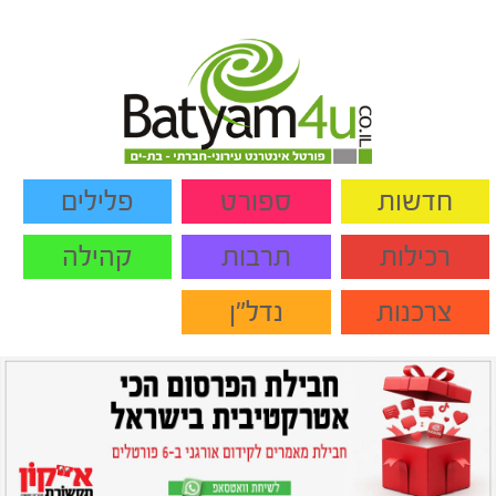
חדשות
ספורט
פלילים
רכילות
תרבות
קהילה
צרכנות
נדל"ן