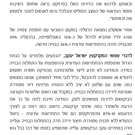
זכאותם ולרכוש את הדירות האלו בפרויקט. נראה שחוסר היציבות
וחוסר הוודאות של המצב הפוליטי והכלכלי גרמו לאנשים למהר ולממש
את זכאותם".
אחרי אשקלון נמצאת הרצליה במקום השביעי עם תוספת צפויה של
6100 יח"ד שתביא לגידול של כ-16% באוכלוסייתה. בהרצליה 39%
מהבנייה תהיה בהתחדשות עירונית ו-36% בבנייה חדשה.
לדברי שמאי המקרקעין ישראל יעקב,
"הנתונים מלמדים על הנתח
הגדול שתופסת ההתחדשות העירונית וההשפעות על התחלות הבנייה
במידה והמדינה לא תדע לייצר אלטרנטיבה מהודקת חסרת חסמים
לתמ"א 38 שאמורה להתבטל, כנ"ל לגבי מחיר למשתכן. אנחנו נמצאים
כמה שנים עם שלטון לא יציב ללא התווית מדיניות דיור מסודרת
שגורמת לירידה בהתחלות הבנייה. במקביל אנו רואים שלמרות הקורונה
הביקושים לדירות ממשיכים לזנק. המדינה חייבת לתת על כך את
הדעת ולשחרר כמה שיותר קרקעות. ביישוב כמו רמת גן לצורך
הדוגמא ש-87% מהפרויקטים הם של התחדשות עירונית – ביטול
התמ"א ללא תכנית מסודרת תיצור ירידה חדה בהתחלות הבנייה ועלייה
חדה במחירים עקב הביקושים. עלייה שתשפיע בסופו של דבר בכל גוש