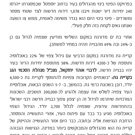
בפרויקט הפינוי בינוי מהגדולים בעיר ברחוב יוספטל שבמסגרתו ייהרסו
240 יחידות דיור ישנות וייבנו 1,078 דירות חדשות לצד שטחי מסחר
ומשרדים – פינוי בינוי היום הוא בגדר משימה לאומית, ממש צו השעה
ואנחנו גאים לקחת בזה חלק פעיל".
אחרי בת ים מדורגת במקום השלישי מודיעין שצפויה לגדול גם כן
ב-24% ובה 69% מהבנייה תהיה במחיר למשתכן.
קריית גת מדורגת במקום הרביעי עם גידול צפוי של 22% באוכלוסיה
ותוספת של כ-4200 דירות חדשות. 58% מתוספת יחידות הדיור בעיר
יהיו בבנייה חדשה.
לדברי אוהד יחזקאל, מנכ"ל מנהלת הסכמי הגג
בקריית גת:
"בשנתיים הקרובות צפויות להתווסף לקריית גת כ-4,500
יח"ד, רובן בשכונת כרמי גת. בהמשך, ב- 5-7 השנים הבאות, אוכלוסיית
העיר צפויה לשלש את עצמה ולהגיע לכ-200,000 תושבים. השכונות
המרכזיות שיתרמו לגידול זה הן 'צפון צפון' כבנייה חדשה ו'בני ישראל'
בהתחדשות עירונית, שצפויה לכלול 2,700 יח"ד. הגידול הצפוי
באוכלוסיה מגיע בד בבד עם פיתוח העיר, אזורי התעשייה והמסחר,
הרחבת הנגישות אליה ובתוכה. כבר היום אזור התעשייה וההייטק של
קריית גת הוא מהגדולים והמבוקשים ביותר במדינה. הנגישות הגבוהה