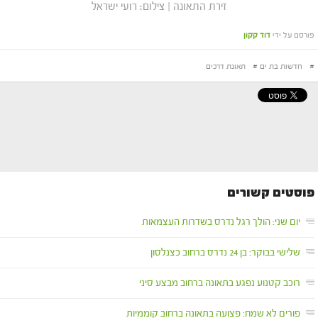
זירת התאונה | צילום: רועי ישראל
פורסם על ידי
דוד קקון
#
חדשות בת ים
#
תאונת דרכים
פוסטים קשורים
יום שני: הולך רגל נדרס בשדרות העצמאות
שלישי בבוקר: בן 24 נדרס ברחוב כצנלסון
רוכב קטנוע נפגע בתאונה ברחוב מבצע סיני
פורים לא שמח: פצועה בתאונה ברחוב קוממיות