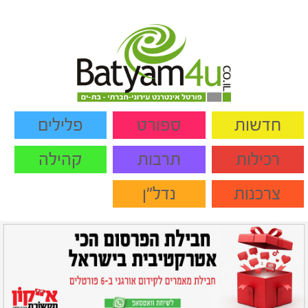
חדשות
ספורט
פלילים
רכילות
תרבות
קהילה
צרכנות
נדל"ן