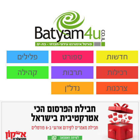
חדשות
ספורט
פלילים
רכילות
תרבות
קהילה
צרכנות
נדל"ן