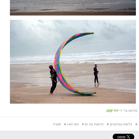
פורסם על ידי
דוד קקון
#
גלישת עפיפונים
#
חדשות בת ים
#
חוף תאיו
#
סערה