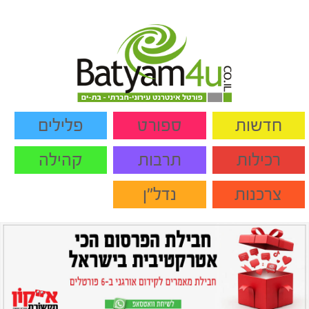
חדשות
ספורט
פלילים
רכילות
תרבות
קהילה
צרכנות
נדל"ן