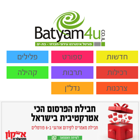
חדשות
ספורט
פלילים
רכילות
תרבות
קהילה
צרכנות
נדל"ן