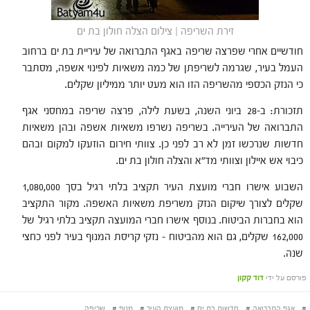
זירת השריפה | צילום הצלה חולון בת ים
חודשיים אחרי שפרצה שריפה באגף התברואה של עיריית בת ים ברחוב
העמל בעיר, שגרמה לשריפתן של כמה משאיות לפינוי אשפה, מסתבר
כי הנזק הכספי מהשריפה הזו הוא מעט יותר ממיליון שקלים.
תזכורת: ב-28 ביוני השנה, בשעת לילה, פרצה שריפה במחסני אגף
התברואה של העירייה. בשריפה נשרפו משאיות אשפה ובהן משאיות
חדשות שנרכשו זמן לא רב לפני כן. צוותי חירום הוזעקו למקום ובהם
כיבוי אש איילון וצוותי מד"א והצלה חולון בת ים.
השבוע אישרו חברי מועצת העיר תקציב בלתי רגיל בסך 1,080,000
שקלים לצורך שיקום הנזק משריפת משאיות האשפה. מקור התקציב
הוא בחברות הביטוח. בנוסף אישרו חברי המועצה תקציב בלתי רגיל של
162,000 שקלים, גם הוא מהביטוח – נזקי קריסת המנוף בעיר לפני כחצי
שנה.
פורסם על ידי
דוד קקון
#
אגף התברואה
#
חדשות בת ים
#
מועצת העיר
#
מנוף
#
שריפה