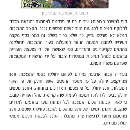
הנוער הלאומי בת ים, ארכיון
סוף למשבר הצופים? עיריית בת ים פרסמה לאחרונה "הודעת מכרז"
לחלוקת תמיכות לתנועות נוער בשנת הכספים 2017. תקציב התמיכות
המלא לא פורסם עדיין, כך שלא ברור בשלב זה כמה כסף מקצה
העירייה לטובת תנועות הנוער הפועלות בעיר התמיכות תחולקנה
בהתאם לקריטריונים והסדרים, כפי שאושרו על ידי מועצת העירייה
ובהתאם לנוהל תמיכות במוסדות ציבור על ידי הרשויות המקומיות
שפרסם משרד הפנים.
בעירייה קבעו ארבעה מדדים לפיהם יחולקו כספי התמיכה: 30%
מהתקציב יחולק על פי מספר החניכים, 30% יחולק על פי היקף
הפעילות, 20% יחולק על פי מספר המדריכים בתנועה, ו-20% נוספים
יחולק כביטוי לגדילת התנועה לעומת שנה קודמת. נוהל העירייה קובע,
כי לאחר קביעת סכום התמיכה לכל תנועת נוער בהתאם למדדים
שנקבעו, תינתן תמיכה של 50% מהסכום לטובת פעילות שוטפת, 25%
מהסכום מיועד לרכישת ציוד מתכלה, ו-25% לסבסוד חניכים מעוטי
יכולת מבת ים.