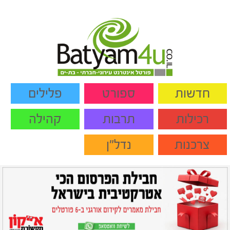
חדשות
ספורט
פלילים
רכילות
תרבות
קהילה
צרכנות
נדל"ן