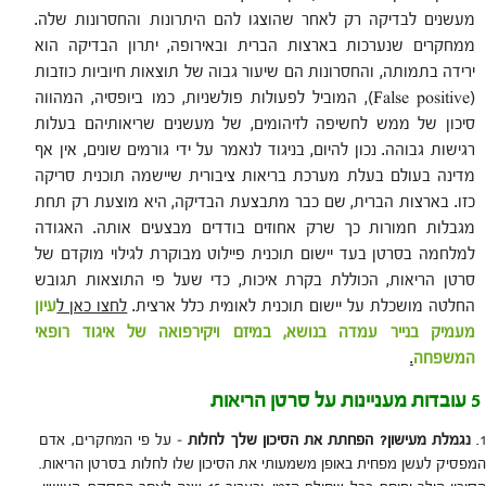
מעשנים לבדיקה רק לאחר שהוצגו להם היתרונות והחסרונות שלה.
ממחקרים שנערכות בארצות הברית ובאירופה, יתרון הבדיקה הוא
ירידה בתמותה, והחסרונות הם שיעור גבוה של תוצאות חיוביות כוזבות
(False positive), המוביל לפעולות פולשניות, כמו ביופסיה, המהווה
סיכון של ממש לחשיפה לזיהומים, של מעשנים שריאותיהם בעלות
רגישות גבוהה. נכון להיום, בניגוד לנאמר על ידי גורמים שונים, אין אף
מדינה בעולם בעלת מערכת בריאות ציבורית שיישמה תוכנית סריקה
כזו. בארצות הברית, שם כבר מתבצעת הבדיקה, היא מוצעת רק תחת
מגבלות חמורות כך שרק אחוזים בודדים מבצעים אותה. האגודה
למלחמה בסרטן בעד יישום תוכנית פיילוט מבוקרת לגילוי מוקדם של
סרטן הריאות, הכוללת בקרת איכות, כדי שעל פי התוצאות תגובש
החלטה מושכלת על יישום תוכנית לאומית כלל ארצית.
לחצו כאן ל
עיון
מעמיק בנייר עמדה בנושא, במיזם ויקירפואה של איגוד רופאי
המשפחה
.
5 עובדות מעניינות על סרטן הריאות
נגמלת מעישון? הפחתת את הסיכון שלך לחלות
– על פי המחקרים, אדם
המפסיק לעשן מפחית באופן משמעותי את הסיכון שלו לחלות בסרטן הריאות.