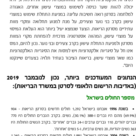
יכולה להוות שער כניסה לשימוש במוצרי עישון אחרים. האגודה
למלחמה בסרטן רואה חשיבות עליונה במניעת התחלת שימוש במוצרי
עישון בקרב בני נוער וצעירים, על מנת למנוע תחלואה ומקרי מוות
עתידיים מסרטן הריאות. הצעד שנמצא יעיל ביותר הוא העלאת המיסוי
על מוצרי עישון, המהווה אסטרטגיה מרכזית להפחתת מקרי המוות
מסרטן ולמניעת התחלת עישון בקרב צעירים ובני נוער. נכון להיום, המס
אינו חל על סיגריות אלקטרוניות ויש למסות את הסיגריות האלקטרוניות
כמו שאר מוצרי עישון. בריאות הציבור בעתיד תלויה בצעדים שיינקטו
היום".
הנתונים המעודכנים ביותר, נכון לנובמבר 2019
(באדיבות הרישום הלאומי לסרטן במשרד הבריאות):
מספר החולים בישראל
בשנת 1996
אובחנו בישראל 1,292 חולים חדשים בסרטן הריאות – 904
(69.9%) מהם היו גברים ו-388 (30.1%), נשים. בקרב הגברים החולים היו 770
גברים יהודים, 110 גברים ערבים ו-24 גברים 'אחרים'. בקרב הנשים החולות היו
363 נשים יהודיות, 20 נשים ערביות, ו-5 נשים 'אחרות'.
בשנת 2006
אובחנו בישראל 1,881 חולים חדשים בסרטן הריאות – 1,260