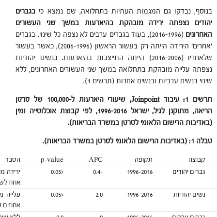
בנוסף, נבדקו גם המגמות העתיות בתחלואה, שם נמצא כי
בגברים
יהודים נצפתה ירידה מובהקת בהיארעות במשך שני העשורים
האחרונים
(2016-1996), בעוד בגברים ערבים לא נצפה כל שינוי. בגברים
'אחרים' הירידה הייתה רק בעשור הראשון (2006-1996), כאשר בעשור
שלאחריו (2016-2006) הייתה התייצבות בהיארעות. בנשים יהודיות
נצפתה עלייה מובהקת בתחלואה במשך שני העשורים האחרונים, ללא
שינוי בנשים ערביות ובנשים אחרות (תרשים 1).
תרשים 1: עיבוד
Joinpoint
, שיעורי היארעות ל-100,000 של סרטן
הריאה, מתוקנן לגיל, ישראל 1996-2016, לפי קבוצת אוכלוסייה ומין
(באדיבות הרישום הלאומי לסרטן במשרד הבריאות).
טבלה 1: (באדיבות הרישום הלאומי לסרטן במשרד הבריאות).
קבוצה
תקופה
APC
p-value
הסבר
גברים יהודים
1996-2016
-0.4
<0.05
ירידה מ
אחוז לשנה, 
נשים יהודיות
1996-2016
2.0
<0.05
עלייה מ
אחוזים לשנ