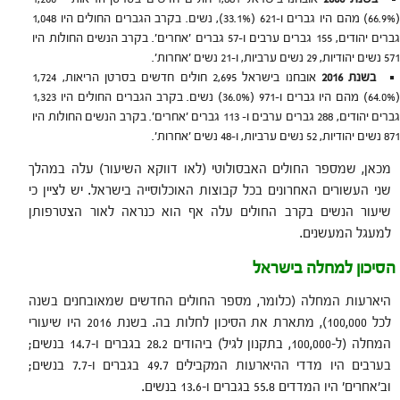
(66.9%) מהם היו גברים ו-621 (33.1%), נשים. בקרב הגברים החולים היו 1,048
גברים יהודים, 155 גברים ערבים ו-57 גברים 'אחרים'. בקרב הנשים החולות היו
571 נשים יהודיות, 29 נשים ערביות, ו-21 נשים 'אחרות'.
בשנת 2016
אובחנו בישראל 2,695 חולים חדשים בסרטן הריאות, 1,724
(64.0%) מהם היו גברים ו-971 (36.0%) נשים. בקרב הגברים החולים היו 1,323
גברים יהודים, 288 גברים ערבים ו- 113 גברים 'אחרים'. בקרב הנשים החולות היו
871 נשים יהודיות, 52 נשים ערביות, ו-48 נשים 'אחרות'.
מכאן, שמספר החולים האבסולוטי (לאו דווקא השיעור) עלה במהלך
שני העשורים האחרונים בכל קבוצות האוכלוסייה בישראל. יש לציין כי
שיעור הנשים בקרב החולים עלה אף הוא כנראה לאור הצטרפותן
למעגל המעשנים.
הסיכון למחלה בישראל
היארעות המחלה (כלומר, מספר החולים החדשים שמאובחנים בשנה
לכל 100,000), מתארת את הסיכון לחלות בה. בשנת 2016 היו שיעורי
המחלה (ל-100,000, בתקנון לגיל) ביהודים 28.2 בגברים ו-14.7 בנשים;
בערבים היו מדדי ההיארעות המקבילים 49.7 בגברים ו-7.7 בנשים;
וב'אחרים' היו המדדים 55.8 בגברים ו-13.6 בנשים.