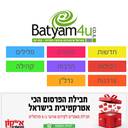
חדשות
ספורט
פלילים
רכילות
תרבות
קהילה
צרכנות
נדל"ן