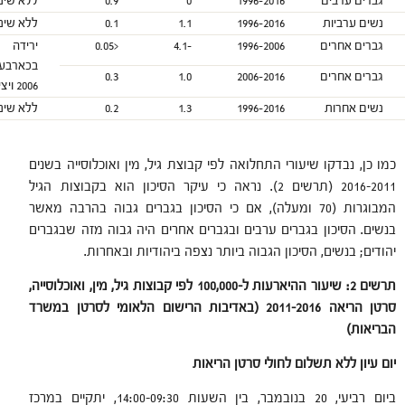
גברים ערבים
1996-2016
0
0.9
ללא שינוי 
נשים ערביות
1996-2016
1.1
0.1
ללא שינוי 
גברים אחרים
1996-2006
-4.1
<0.05
ירידה 
גברים אחרים
2006-2016
1.0
0.3
2006 ויציבות לאחר מכן (2006-2016)
נשים אחרות
1996-2016
1.3
0.2
ללא שינוי 
כמו כן, נבדקו שיעורי התחלואה לפי קבוצת גיל, מין ואוכלוסייה בשנים
2016-2011 (תרשים 2). נראה כי עיקר הסיכון הוא בקבוצות הגיל
המבוגרות (70 ומעלה), אם כי הסיכון בגברים גבוה בהרבה מאשר
בנשים. הסיכון בגברים ערבים ובגברים אחרים היה גבוה מזה שבגברים
יהודים; בנשים, הסיכון הגבוה ביותר נצפה ביהודיות ובאחרות.
תרשים 2: שיעור ההיארעות ל-100,000 לפי קבוצות גיל, מין, ואוכלוסייה,
סרטן הריאה 2011-2016 (באדיבות הרישום הלאומי לסרטן במשרד
הבריאות)
יום עיון ללא תשלום לחולי סרטן הריאות
ביום רביעי, 20 בנובמבר, בין השעות 14:00-09:30, יתקיים במרכז