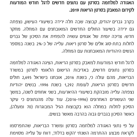
האגודה למלחמה בסרטן עם נתונים חדשים לרגל חודש המודעות
לקידום המאבק בסרטן הריאות 2019.
בקרב גברים יהודים, קבוצה שבה חלה ירידה בשיעורי העישון, נצפתה
גם ירידה בשיעור החולים החדשים המאובחנים עם המחלה. מחקר
חדש: צריכה יומית של אגוזים עשויה להפחית את הסיכון של גברים
לחלות בתת-סוג אלים של סרטן ריאות. עלייה של כ-2% בשנה במספר
הנשים היהודיות המאובחנות עם המחלה.
לרגל חודש המודעות למאבק בסרטן הריאות, הציגה האגודה למלחמה
בסרטן נתונים חדשים, באדיבות הרישום הלאומי לסרטן במשרד
הבריאות, מהם עולה כי, בשנת 2016, אובחנו בישראל 2,695 חולים
חדשים בסרטן הריאות, לעומת 1,292 בשנת 1996. בנשים יהודיות
נצפתה עלייה מובהקת בשיעורי ההיארעות, בשני אחוזים לשנה, במשך
שני העשורים האחרונים (2016-1996). עוד עלה מהנתונים כי עיקר
הסיכון לחלות במחלה הוא בקבוצות הגיל המבוגרות (70 ומעלה),
כאשר הסיכון בגברים גבוה בהרבה מאשר בנשים.
על פי נתוני האגודה למלחמה בסרטן ומשרד הבריאות, שהתפרסמו
לקראת מבצע ההתרמה השנתי 'הקש בדלת', דווח על עלייה מסוימת