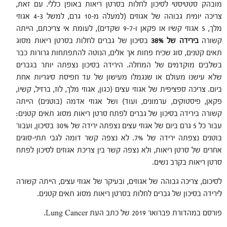
מובהק סטטיסטי לסיכון לחלות בסרטן ריאות באופן כללי. עם זאת,
צריכה יומית גבוהה של אגוזים (למעלה מ-10 גרם, למשל 4-3 אגוזי
מלך, 5 אגוזי קשיו או פקאן ו-9-7 שקדים), לעומת אי צריכתם, הייתה
קשורה
בירידה של 38%
בסיכון של גברים לחלות בסרטן ריאות מסוג
תאים קטנים, סוג שכיח פחות אך אלים, הנוטה להתפתחות גרורות כבר
בשלבים מוקדמים של המחלה. הירידה בסיכון נצפתה יותר בגברים
שלא עישנו מעולם או שנגמלו מעישון של עד חפיסת סיגריות אחת
ביום. צריכה ספציפית של אגוזי עצים (כגון, אגוזי מלך, לוז, ברזיל, קשיו,
פקאן, פיסטוקים, ערמונים, ועוד) ושל אגוזי אדמה (בוטנים) הייתה
קשורה בירידה בסיכון של גברים לפתח סרטן ריאות מסוג תאים קטנים:
עבור כל 5 גרם ביום של אגוזי עצים נצפתה ירידה של 30% בסיכון, ועבור
בוטנים נצפתה ירידה של 7%. לא נצפה קשר דומה לגבי תתי-סוגים
אחרים של סרטן ריאות, ולא נצפה קשר בין צריכת אגוזים לסיכון לפתח
סרטן ריאות בקרב נשים.
לסיכום, צריכה גבוהה של אגוזים, ובעיקר של אגוזי עצים, הייתה קשורה
לירידה בסיכון של גברים לחלות בסרטן ריאות מסוג תאים קטנים.
פורסם במהדורת פברואר 2019 של כתב העת Lung Cancer.