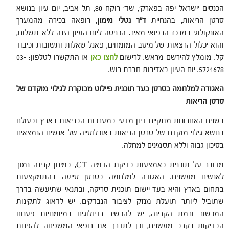
הכנסים 'ישראל יפה בפארק', שד' רוקח 80, תל אביב, יום עיון בנושא
סרטן הריאות, בהנחיית
ד"ר נטלי מימון
, רופאה בכירה מהמערך
האונקולוגי במרכז הרפואי מאיר. הכניסה ליום העיון הינה ללא תשלום,
והוא יכלול הרצאות של מיטב המומחים, פאנל שאלות ותשובות וכיבוד
קל. מומלץ להירשם מראש. לרישום
לחצו כאן
או התקשרו לטלפון: 03-
5721678. יום העיון באדיבות חברת רוש.
האגודה למלחמה בסרטן בעד תוכנית פיילוט מבוקרת לגילוי מוקדם של
סרטן הריאות
בשנים האחרונות מתקיים דיון מדעי במערכות הבריאות בארץ ובעולם
בנושא גילוי מוקדם של סרטן הריאות באוכלוסייה של אנשים הנמצאים
בסיכון גבוה וללא תסמינים למחלה.
מדובר על תוכנית באמצעות בדיקת הדמיה CT, במינון קרינה נמוך
לאנשים מעשנים. האגודה למלחמה בסרטן סייעה בהתמקצעות
בתחום בארץ והיא בעד יישום תוכנית סריקה, ובתנאי שתיעשה בדרך
שתוביל ליותר תועלת מנזק לציבור הנבדקים. יש לדאוג לתקינות
המכשור ורמת הקרינה, יש להכשיר רדיולוגים במיומנויות פענוח
הבדיקות בקרב מעשנים, וכן לתדרך את רופאי המשפחה להפנות