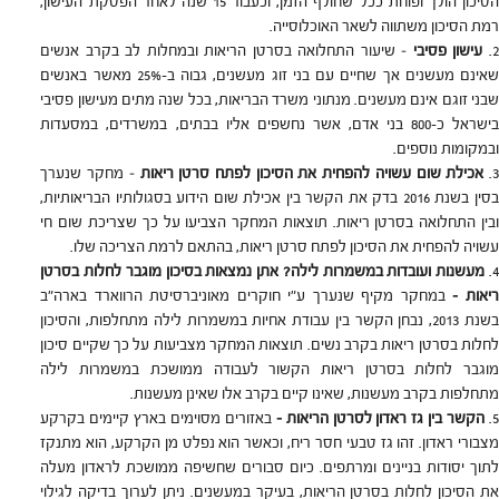
הסיכון הולך ופוחת ככל שחולף הזמן, וכעבור 15 שנה לאחר הפסקת העישון,
רמת הסיכון משתווה לשאר האוכלוסייה.
עישון פסיבי
– שיעור התחלואה בסרטן הריאות ובמחלות לב בקרב אנשים
שאינם מעשנים אך שחיים עם בני זוג מעשנים, גבוה ב-25% מאשר באנשים
שבני זוגם אינם מעשנים. מנתוני משרד הבריאות, בכל שנה מתים מעישון פסיבי
בישראל כ-800 בני אדם, אשר נחשפים אליו בבתים, במשרדים, במסעדות
ובמקומות נוספים.
אכילת שום עשויה להפחית את הסיכון לפתח סרטן ריאות
– מחקר שנערך
בסין בשנת 2016 בדק את הקשר בין אכילת שום הידוע בסגולותיו הבריאותיות,
ובין התחלואה בסרטן ריאות. תוצאות המחקר הצביעו על כך שצריכת שום חי
עשויה להפחית את הסיכון לפתח סרטן ריאות, בהתאם לרמת הצריכה שלו.
מעשנות ועובדות במשמרות לילה? אתן נמצאות בסיכון מוגבר לחלות בסרטן
יאות –
במחקר מקיף שנערך ע"י חוקרים מאוניברסיטת הרווארד בארה"ב
בשנת 2013, נבחן הקשר בין עבודת אחיות במשמרות לילה מתחלפות, והסיכון
לחלות בסרטן ריאות בקרב נשים. תוצאות המחקר מצביעות על כך שקיים סיכון
מוגבר לחלות בסרטן ריאות הקשור לעבודה ממושכת במשמרות לילה
מתחלפות בקרב מעשנות, שאינו קיים בקרב אלו שאינן מעשנות.
הקשר בין גז ראדון לסרטן הריאות –
באזורים מסוימים בארץ קיימים בקרקע
מצבורי ראדון. זהו גז טבעי חסר ריח, וכאשר הוא נפלט מן הקרקע, הוא מתנקז
לתוך יסודות בניינים ומרתפים. כיום סבורים שחשיפה ממושכת לראדון מעלה
את הסיכון לחלות בסרטן הריאות, בעיקר במעשנים. ניתן לערוך בדיקה לגילוי