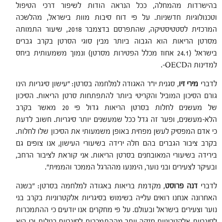
בהישרדות מהמחלה, ככל הנראה הודות לשיפור דרכי הטיפול
וטכנולוגיות חדשניות. על פי דוח סיבות מוות בישראל, מהלשכה
המרכזית לסטטיסטיקה, שהתפרסם בדצמבר 2018, שיעור התמותה
מסרטן הריאות הוא הגבוה ביותר מבין סוגי הסרטן בקרב גברים
בישראל (24.1 אחוז מכלל הפטירות מסרטן) ונמוך משמעותית ביחס
למדינות הOECD-.
לדברי
מירי זיו
, סגנית יו"ר האגודה למלחמה בסרטן: "עישון סיגריות הינו
גורם הסיכון המוביל והקריטי ביותר להתפתחות סרטן הריאות. הסיכון
של מעשנים לחלות בסרטן הריאות גדול פי 20 מאשר בקרב
הלא-מעשנים, ופער זה גדל ככל שמעשנים יותר סיגריות. חשוב לדעת
כי אדם המפסיק לעשן מפחית באופן משמעותי את הסיכון שלו לחלות.
בקרב ציבור הגברים בהם חלה ירידה בשיעורי העישון, אנו צופים גם
בירידה בשיעורי המאובחנים בסרטן הריאות. אני קוראת לציבור הרחב,
ובעיקר לצעירים ובני נוער, הימנעו מההרגל הממכר והממית".
לדברי
דנה פרוסט
, מקדמת בריאות באגודה למלחמה בסרטן: "בשנה
האחרונה אנחנו רואים עלייה בשימוש בסיגריות אלקטרוניות בקרב בני
נוער וצעירים בישראל ובעולם. על פי מחקרים אנו יודעים כי ההתמכרות
לסיגריות אלקטרוניות חזקה יותר מההתמכרות לסיגריות רגילות וכי היא