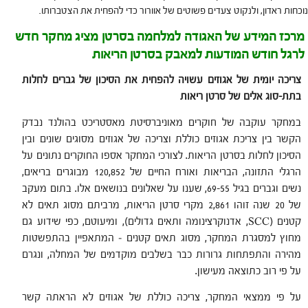
נוכחות ראדון, ולנקוט צעדים פשוטים של אוורור כדי להפחית את הצטברותו.
מרכז המידע של האגודה למלחמה בסרטן מציג מחקר חדש
לרגל חודש המודעות למאבק בסרטן הריאות
צריכה יומית של אגוזים עשויה להפחית את הסיכון של גברים לחלות
בתת-סוג אלים של סרטן ריאות
במחקר עוקבה של חוקרים מאוניברסיטת מאסטריכט בהולנד נבדק
הקשר בין צריכת אגוזים כוללת וצריכה של אגוזים מסוגים שונים ובין
הסיכון לחלות בסרטן הריאות. לצורכי המחקר אספו החוקרים נתונים על
הרגלי התזונה, הבריאות ואורח החיים של 120,852 מבוגרים בריאים,
נשים וגברים בגיל 69-55, שענו על שאלונים בנושאים אלו. בתום מעקב
של 20 שנה זוהו 2,861 מקרי סרטן הריאות, מרביתם מסוג תאים לא
קטנים (SCC, אדנוקרצינומה ותאים גדולים), ומיעוטם, כפי שידוע גם
מחוץ למסגרת המחקר, מסוג תאים קטנים – המתאפיין בהתפשטות
מהירה והתפתחות גרורות כבר בשלבים מוקדמים של המחלה, ונגרם
על פי רוב כתוצאה מעישון.
על פי ממצאי המחקר, צריכה כוללת של אגוזים לא הראתה קשר