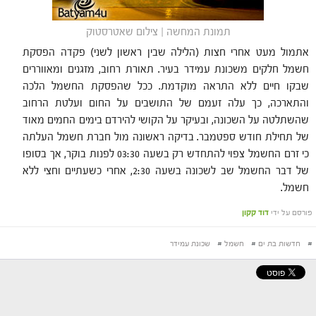
תמונת המחשה | צילום שאטרסטוק
אתמול מעט אחרי חצות (הלילה שבין ראשון לשני) פקדה הפסקת
חשמל חלקים משכונת עמידר בעיר. תאורת רחוב, מזגנים ומאווררים
שבקו חיים ללא התראה מוקדמת. ככל שהפסקת החשמל הלכה
והתארכה, כך עלה זעמם של התושבים על החום ועלטת הרחוב
שהשתלטה על השכונה, ובעיקר על הקושי להירדם בימים החמים מאוד
של תחילת חודש ספטמבר. בדיקה ראשונה מול חברת חשמל העלתה
כי זרם החשמל צפוי להתחדש רק בשעה 03:30 לפנות בוקר, אך בסופו
של דבר החשמל שב לשכונה בשעה 2:30, אחרי כשעתיים וחצי ללא
חשמל.
פורסם על ידי
דוד קקון
#
חדשות בת ים
#
חשמל
#
שכונת עמידר