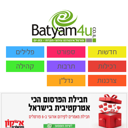
חדשות
ספורט
פלילים
רכילות
תרבות
קהילה
צרכנות
נדל"ן