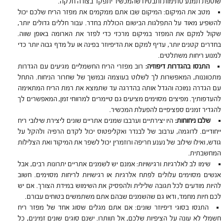
שוטפת תמנע סתימות ותבטיח שהמכשיר יתפקד בצורה חלקה.
מטב את המיקום: המיקום שבו אתם ממקמים את מפזר הריח שלכם יכול
להשפיע מאוד על התפלגות הבישום הכוללת בחדר. עבור חללים גדולים יותר,
שקול למקם את המפזר במיקום מרכזי כדי לפזר את הארומה באופן שווה.
בחדרים קטנים יותר, עדיף למקם את הדיפיוזר בפינה או על מדף גבוה יותר כדי
למנוע ריחות משתלטים.
התנסו בהגדרות דיפוזיה:
רוב מפזרי הריח החשמליים מגיעים עם הגדרות
מתכווננות, המאפשרות לך לשלוט בעוצמה ובמשך של שחרור הניחוח. התחל
עם הגדרה נמוכה והגדל אותה בהדרגה עד שתמצא את רמת הריח המתאימה
להעדפותיך. מפיצים מסוימים מציעים גם טיימרים למרווחי זמן, המאפשרים לך
להגדיר זמנים ספציפיים להפעלת המכשיר.
שלבו ניחוחות:
היו יצירתיים וערבבו שמנים אתריים שונים ליצירת שילובי ריח
ייחודיים. לדוגמה, ערבוב של לבנדר ואקליפטוס יכול לקדם הרפיה ולהקל על
גודש, ואילו שילוב של נענע חריפה ורוזמרין יכול לשפר את המיקוד ואת הצלילות
המחשבתית.
שימו לב לאלרגיות ורגישויות: אמנם יש לשמנים אתריים יתרונות רבים, אבל
אנשים מסוימים עלולים לפתח אלרגיות או רגישויות לריחות מסוימים. חשוב
להיות מודעים לכל תגובה שלילית ולהפסיק את השימוש במידת הצורך. אם יש
לכם חיות מחמד, ודאו גם שהשמנים שבהם אתם משתמשים בטוחים עבורם.
התנסו בסוגי דיפיוזר שונים: אם אתם מגלים שסוג אחד של מפזר ריח
חשמלי לא עונה על הציפיות שלכם, אל תוותרו. ישנם סוגים שונים זמינים, כל