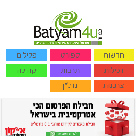
חדשות
ספורט
פלילים
רכילות
תרבות
קהילה
צרכנות
נדל"ן