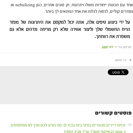
אחד עם תכונות ייחודיות משלו ויתרונות. תן סוגים אחרים, כגון nebulizing או
מפזרים קוליים, לנסות לגלות את אחד המתאים לך ביותר.
על ידי ביצוע טיפים אלה, אתה יכול למקסם את היתרונות של מפזר
הריח החשמלי שלך וליצור אווירה שלא רק מריחה מדהים אלא גם
משפרת את רווחתך.
פורסם על ידי
דוד קקון
#
ביי פוסט
פוסטים קשורים
זכויות דיירים מבוגרים בפינוי בינוי בבת ים: מה מגיע לכם ואיך לא מפספסים
ב-2026 (בשיתוף משרד עו"ד אביב טסה)