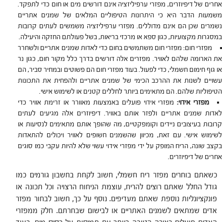
אחרים של דיפיוזרים, מפזרי ערפיליזציה אינם דורשים מים או חום כדי לתפקד.
משמעות הדבר היא כי היתרונות הטיפוליים המלאים של שמנים אתריים
נשמרים שכן הם אינם מדוללים. מפזרי ערפיליזציה משמשים לעתים קרובות
במסגרות מקצועיות, כגון ספא או מרכזי בריאות, בשל פעולתם החזקה והיעילה.
מפזרי חום: מפזרי חום משתמשים בחום כדי לאדות שמנים אתריים ולשחרר
את הארומה שלהם לאוויר. מפזרים אלה דורשים בדרך כלל מקור חום, כגון נר
או גוף חימום חשמלי, כדי לפעול. בעוד מפזרי חום הם פשוטים ובמחיר סביר, הם
עשויים לשנות את ההרכב הכימי של שמנים אתריים ולהפחית את התכונות
הטיפוליות שלהם. הם מתאימים ביותר לחללים קטנים או לשימוש אישי.
מפזרי אידוי:
מפזרי אידוי פועלים באמצעות מאוורר או זרימת אוויר כדי
לאדות שמנים אתריים ולפזר אותם באוויר. דיפיוזרים אלה מגיעים לעתים
קרובות בעיצובים ניידים וקומפקטיים, מה שהופך אותם מתאימים לנסיעות או
לשימוש אישי. עם זאת, מכיוון שהשמנים חשופים לאוויר ויכולים להתאדות
בקצב שונה, הריח המופק על ידי מפזרי אידוי עשוי שלא להיות עקבי כמו סוגים
אחרים של דיפיוזרים.
כשאתם בוחרים מפזר ריח חשמלי, חשוב לקחת בחשבון גורמים כמו
גודל החלל שאתם רוצים להריח, עוצמת הניחוח הרצויה וכל תכונה או
פונקציונליות נוספת שאתם מעדיפים. נוסף על כך, חשוב לבחור מפזר
אדים שמתאים לשמנים האתריים או לבישום שבחרתם. חלק ממפזרי