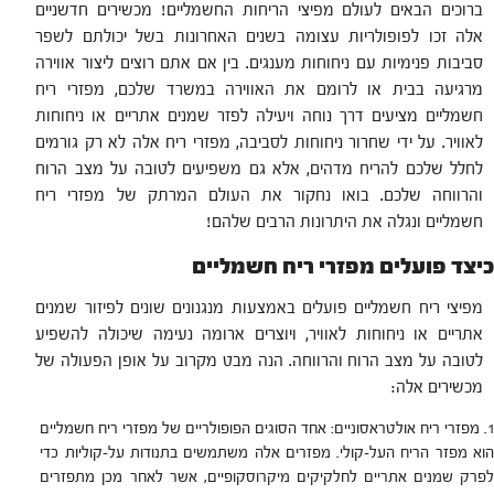
ברוכים הבאים לעולם מפיצי הריחות החשמליים! מכשירים חדשניים
אלה זכו לפופולריות עצומה בשנים האחרונות בשל יכולתם לשפר
סביבות פנימיות עם ניחוחות מענגים. בין אם אתם רוצים ליצור אווירה
מרגיעה בבית או לרומם את האווירה במשרד שלכם, מפזרי ריח
חשמליים מציעים דרך נוחה ויעילה לפזר שמנים אתריים או ניחוחות
לאוויר. על ידי שחרור ניחוחות לסביבה, מפזרי ריח אלה לא רק גורמים
לחלל שלכם להריח מדהים, אלא גם משפיעים לטובה על מצב הרוח
והרווחה שלכם. בואו נחקור את העולם המרתק של מפזרי ריח
חשמליים ונגלה את היתרונות הרבים שלהם!
כיצד פועלים מפזרי ריח חשמליים
מפיצי ריח חשמליים פועלים באמצעות מנגנונים שונים לפיזור שמנים
אתריים או ניחוחות לאוויר, ויוצרים ארומה נעימה שיכולה להשפיע
לטובה על מצב הרוח והרווחה. הנה מבט מקרוב על אופן הפעולה של
מכשירים אלה:
מפזרי ריח אולטראסוניים: אחד הסוגים הפופולריים של מפזרי ריח חשמליים
הוא מפזר הריח העל-קולי. מפזרים אלה משתמשים בתנודות על-קוליות כדי
לפרק שמנים אתריים לחלקיקים מיקרוסקופיים, אשר לאחר מכן מתפזרים