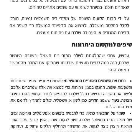
האדים פועלים בצורה הטובה ביותר עם תמיסות על בסיס מים, בעוד
שאחרים תוכננו במיוחד לשימוש עם שמנים אתריים טהורים.
על ידי הבנת הסוגים השונים של מפזרי ריח חשמליים זמינים, תוכלו
לקבל החלטה מושכלת ולמצוא את הדיפיוזר המושלם כדי לשפר את
סביבת המגורים או העבודה שלכם עם ניחוחות מענגים.
טיפים למקסום היתרונות
עכשיו, אחרי שהחלטתם לשלב מפזר ריח חשמלי בשגרת היומיום
שלכם, הנה כמה טיפים מעשיים שיבטיחו שתפיקו את המרב מהמכשיר
המענג הזה:
בחרו את השמנים האתריים המתאימים:
לשמנים אתריים שונים יש תכונות
והשפעות שונות. התנסו במגוון ניחוחות כדי למצוא את אלה שמדברים אליכם
וליצור את האווירה הרצויה בחלל שלכם. להרפיה, לבנדר וקמומיל הם בחירה
מצוינת, בעוד ששמני הדרים כמו לימון או אשכולית יכולים להמריץ ולרומם את
מצב הרוח שלכם.
שמור על המכשיר כראוי:
כדי להבטיח ביצועים אופטימליים ואריכות ימים
של מפזר הריח החשמלי שלכם, חיוני לנקות אותו באופן קבוע. עקוב אחר
הוראות היצרן כיצד לנקות את הדיפיוזר ולהחליף חלקים שחוקים. תחזוקה