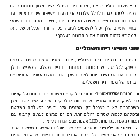
כפי שאתם יכולים לראות, מפזר ריח חשמלי מציע מגוון יתרונות שהם
מעבר לסתם לגרום לחלל שלכם להריח נעים. משיפור איכות האוויר ועד
הפחתת מתח ויצירת אווירה מסבירת פנים, שילוב מפזר ריח חשמלי
בחיי היומיום שלך יכול להשפיע לטובה על הרווחה הכללית שלך. אז
למה לא לנסות ולחוות את היתרונות בעצמך?
סוגי מפיצי ריח חשמליים
כשמדובר במפזרי ריח חשמליים, ישנם מספר סוגים שונים הזמינים
בשוק. לכל סוג יש תכונות ויתרונות ייחודיים משלו, המאפשרים לך
לבחור את המתאים ביותר לצרכים שלך. הנה כמה מהסוגים הפופולריים
ביותר של מפזרי ריח חשמליים:
מפזרים אולטראסוניים:
מפזרים על-קוליים משתמשים בתנודות על-קוליות
כדי לפרק שמנים אתריים או ניחוחות לחלקיקים זעירים, אשר לאחר מכן
משתחררים לאוויר כערפל דק. מפזרים אלה ידועים בפעולתם השקטה
וביכולתם לכסות שטחים גדולים יותר. הם גם מגיעים לעתים קרובות עם
תכונות נוספות כגון נורות LED משנות צבע והגדרות טיימר.
מפזרי ערפיליזציה:
מפזרי ערפיליזציה פועלים באמצעות משאבת אוויר
מובנית כדי לאטומיזציה של שמנים אתריים ופיזורם באוויר. שלא כמו סוגים