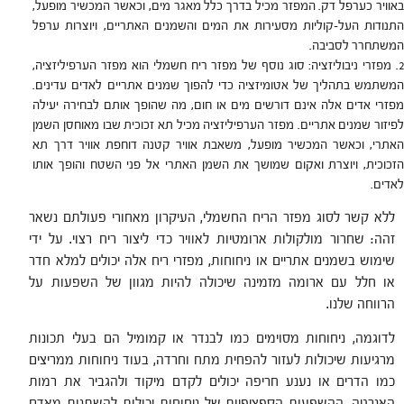
באוויר כערפל דק. המפזר מכיל בדרך כלל מאגר מים, וכאשר המכשיר מופעל,
התנודות העל-קוליות מסעירות את המים והשמנים האתריים, ויוצרות ערפל
המשתחרר לסביבה.
מפזרי ניבוליזציה: סוג נוסף של מפזר ריח חשמלי הוא מפזר הערפיליזציה,
המשתמש בתהליך של אטומיזציה כדי להפוך שמנים אתריים לאדים עדינים.
מפזרי אדים אלה אינם דורשים מים או חום, מה שהופך אותם לבחירה יעילה
לפיזור שמנים אתריים. מפזר הערפיליזציה מכיל תא זכוכית שבו מאוחסן השמן
האתרי, וכאשר המכשיר מופעל, משאבת אוויר קטנה דוחפת אוויר דרך תא
הזכוכית, ויוצרת ואקום שמושך את השמן האתרי אל פני השטח והופך אותו
לאדים.
ללא קשר לסוג מפזר הריח החשמלי, העיקרון מאחורי פעולתם נשאר
זהה: שחרור מולקולות ארומטיות לאוויר כדי ליצור ריח רצוי. על ידי
שימוש בשמנים אתריים או ניחוחות, מפזרי ריח אלה יכולים למלא חדר
או חלל עם ארומה מזמינה שיכולה להיות מגוון של השפעות על
הרווחה שלנו.
לדוגמה, ניחוחות מסוימים כמו לבנדר או קמומיל הם בעלי תכונות
מרגיעות שיכולות לעזור להפחית מתח וחרדה, בעוד ניחוחות ממריצים
כמו הדרים או נענע חריפה יכולים לקדם מיקוד ולהגביר את רמות
האנרגיה. ההשפעות הספציפיות של ניחוחות יכולות להשתנות מאדם