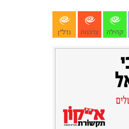
קהילה
צרכנות
נדל"ן