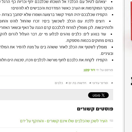
יצאתם לטיול עם הכלב? אל תשכחו שכלבכם יחף וכריות כף הרגל על
הבוקר המוקדמות או הערב כאשר המדרכות והכבישים לא לוהטים!
הקפידו שכלבכם יהיה תמיד קשור ברצועה ושמרו שלא יסתבך בצרות – יל
רוצים ללכת עם הכלב לשכשוך בים? זכרו שהחול לוהט והחום
ולהתייבשות. לכן מומלץ למרוח לכלבכם קרם הגנה על האף ובשאר האזורי
עוד בנוגע לים: כלבים נוהגים לבלוע מי ים, דבר העלול לגרום להק
במים מתוקים בכמות מספקת.
מומלץ לשטוף את הכלב לאחר ששהה בים על מנת להסיר את המלח מג
ובעיניים.
הקפידו לקחת את כלבכם לחוף מורשה לכלבים וזכרו, סכנות הים חלות 
פורסם על ידי
דוד קקון
#
וטרינר עירוני
#
חדשות בת ים
#
כלבים
פוסטים קשורים
העיר לשכן שהכלבים שלו אינם קשורים – והותקף על ידם