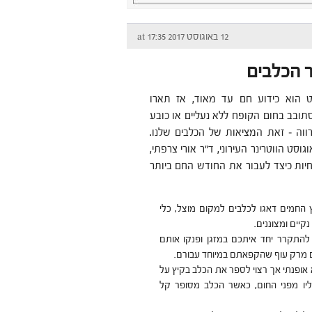
12 באוגוסט 2017 at 17:35
ר הכלבים
ט הוא כידוע חם עד מאוד, אז תארו
ובב בחום הקופח ללא נעליים או כובע
ווה – זאת המציאות של הכלבים שלנו.
וסט הווטרינר העירוני, ד"ר אורי צרפתי,
חיות כיצד לעבור את החודש החם ביותר
ץ החמים דאגו לכלבים למקום מוצל, כלי
קיים ומצוננים.
להתקרר יחד איתכם במזגן ופנקו אותם
מרק עוף שהקפאתם במיוחד עבורם.
א אופנתי אך רצוי לספר את הכלב בקיץ על
יו מפני החום, כאשר הכלב מסופר קל