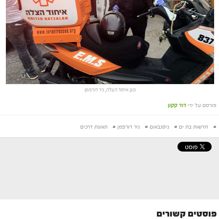
כונן איחוד הצלה, ניר דורפמן
פורסם על ידי
דוד קקון
#
חדשות בת ים
#
ניסנבאום
#
ניר דורפמן
#
תאונת דרכים
פוסטים קשורים