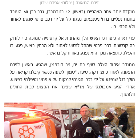
זירת התאונה | צילום: אפרת שרון
מוקדם יותר אחר הצהריים (ראשון, 12 בנובמבר), גבר כבן 60 העובד
בחנות נעליים ברח' ניסנבאום נפגע קל על ידי רכב פרטי שנסע לאחור
ולא הבחין בו.
עדי ראייה סיפרו כי האיש הלך מהחנות אל קרטונייה סמוכה כדי לזרוק
בה קרטונים. רכב פרטי שהחל לנסוע לאחור ולא הבחין באיש, פגע בו
והפילו. כתוצאה מכך הוא נפגע באורח קל בראשו.
מתנדב איחוד הצלה סניף בת ים, ניר דורפמן, שהגיע ראשון לזירת
התאונה לאחר כחצי דקה, סיפר: "סמוך לשעה 16:00 קיבלנו קריאה על
הולך רגל שנפגע על ידי רכב. הגעתי למקום על אופנוע וטיפלתי בפצוע.
אחריי הגיע אמבולנס של מד"א שפינה את הפצוע לבית החולים
וולפסון".