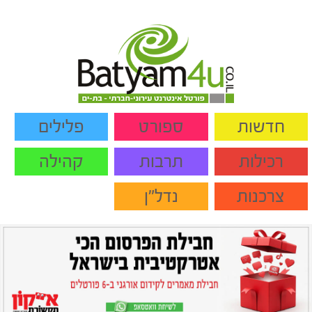
חדשות
ספורט
פלילים
רכילות
תרבות
קהילה
צרכנות
נדל"ן