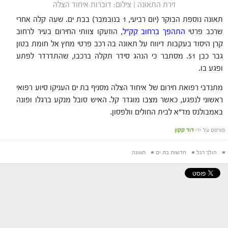
זירת התאונה | צילום: דוברות איחוד הצלה
תאונה נוספת הבוקר (יום רביעי, 1 בנובמבר) בבת ים. שעה קלה אחרי
שרכב פרטי
התהפך ברחוב קק"ל
, הוזעקו צוותי החירום בעיר לרחוב
קרן היסוד בעקבות דיווח על תאונה בה רכב פרטי מחץ אל חומת בטון
גבר כבן 51. מסתבר כי הנהג סידר תקלה ברכבו, שהתדרדר לפתע
ופגע בו.
מתנדבי רפואת חירום של איחוד הצלה מסניף בת ים העניקו סיוע רפואי
ראשוני לנפגע, כאשר מצבו מוגדר קל. האיש סובל מנקע ברגלו ופונה
באמבולנס מד"א לבית החולים וולפסון.
פורסם על ידי
דוד קקון
#
הולך רגל
#
חדשות בת ים
#
תאונה