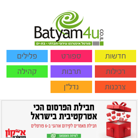
חדשות
ספורט
פלילים
רכילות
תרבות
קהילה
צרכנות
נדל"ן