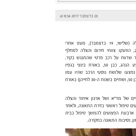
20 בדצמבר 2017 at 8:36
אתמול בלילה (שלישי, 19 בדצמבר), מעט אחרי
השעה 22:00, הוזעקו צוותי חירום והצלה למחלף
 שדווח על רכב פרטי שהתנגש בקיר.
בתאונה נפצע הנהג, כבן 50, באורח בינוני בגפיו
 נפצעו שלושת נוסעי הרכב שהיו עמו
(פצוע אחד בן 50, ושתיים בשנות ה-30 לחייהן) באורח
יים של מד"א ושל ארגון איחוד והצלה
ים טיפול ראשוני בזירת התאונה, ולאחר
 ארבעת הפצועים להמשך טיפול בבית
ון. נסיבות התאונה בחקירה.