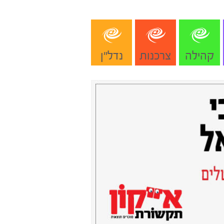
קהילה
צרכנות
נדל"ן