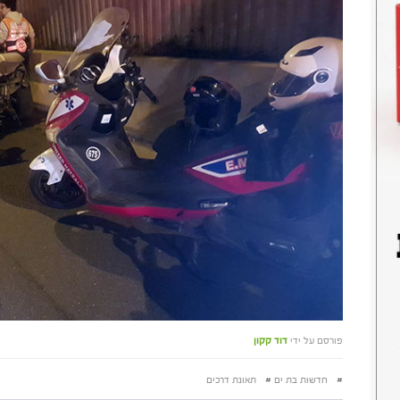
פורסם על ידי
דוד קקון
#
חדשות בת ים
#
תאונת דרכים