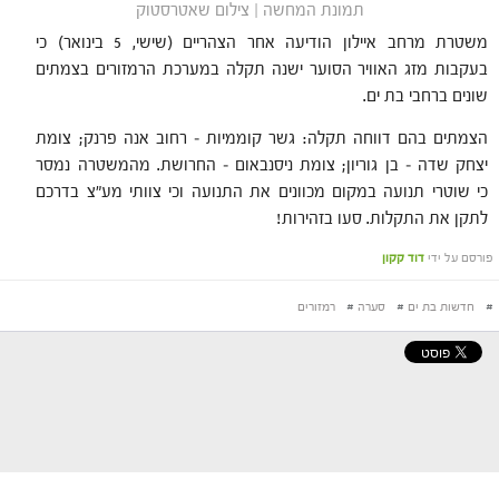
תמונת המחשה | צילום שאטרסטוק
משטרת מרחב איילון הודיעה אחר הצהריים (שישי, 5 בינואר) כי
בעקבות מזג האוויר הסוער ישנה תקלה במערכת הרמזורים בצמתים
שונים ברחבי בת ים.
הצמתים בהם דווחה תקלה: גשר קוממיות – רחוב אנה פרנק; צומת
יצחק שדה – בן גוריון; צומת ניסנבאום – החרושת. מהמשטרה נמסר
כי שוטרי תנועה במקום מכוונים את התנועה וכי צוותי מע"צ בדרכם
לתקן את התקלות. סעו בזהירות!
פורסם על ידי
דוד קקון
#
חדשות בת ים
#
סערה
#
רמזורים