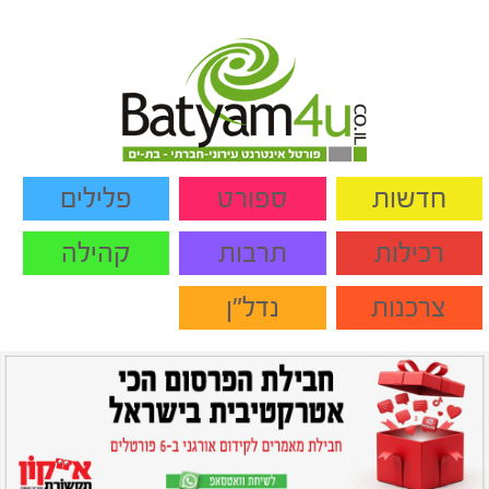
חדשות
ספורט
פלילים
רכילות
תרבות
קהילה
צרכנות
נדל"ן