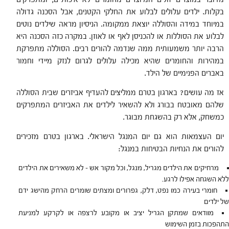
בקלות. ילדים עלולים לבלוע את החלקי הקטנים, אבל הסכנה גדולה
במיוחד במידה והסוללה יוצאת ממקומה. הניסיון מראה שילדים נוטים
לבלוע את הסוללות או להכניסן לאף או לאוזן. במקרה כזה הסכנה היא
הרבה יותר משמעותית ממה שנדמה להורים רבים. הסוללה מתפרקת
במהירות והחומרים שהיא מכילה עלולים לגרום לנזק מיידי וחמור
באברים הפנימיים של הילד.
אז מה עושים? בארגון בטרם ממליצים להעדיף אביזרים שבית הסוללה
שלהם מאובטח בבורג ולא להשאיר לילדים את האביזרים המתפרקים
כמשחק, אלא רק בהשגחת מבוגר.
יום העצמאות הוא גם יום המנגל הישראלי. בארגון בטרם מזכירים
להורים את הנחיות הבטיחות במנגל:
מרחיקים את הילדים מגריל, מנגל, וכל מקור אש – לא משאירים את הילדים
ללא השגחה אפילו לרגע.
חומרי בעירה כמו נפט, דלק, גפרורים ומצתים שומרים הרחק מהישג ידם
של ילדים
מוודאים שמתקן הגריל יציב או מקובע לרצפה או לקרקע למניעת
התהפכות בזמן השימוש