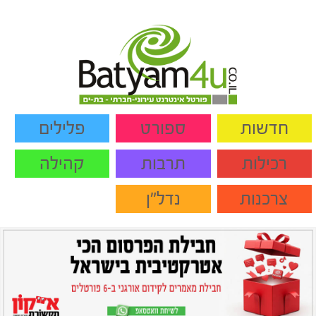
חדשות
ספורט
פלילים
רכילות
תרבות
קהילה
צרכנות
נדל"ן