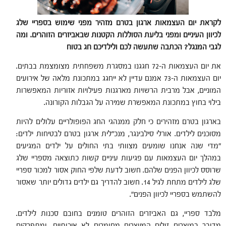
לקראת יום העצמאות ארגון בטרם מזהיר מפני שימוש בספריי שלג
לכיוון העיניים ומפני בליעת הסוללות הקטנות שבאביזרים הזוהרים. ומה
לגבי המנגל? הכתבה שתעשה לכם ולילדיכם חג בטוח
את יום העצמאות ה-72 חגגנו במסגרת משפחתית מצומצמת בבתים.
יום העצמאות ה-73 אמנם עדיין לא ייחגג במתכונת מלאה של אירועים
המוניים, אבל מרבית הרשויות מארגנות פעילויות אזוריות המאפשרות
בילוי בחוץ במתכונת המאפשרת שמירה על הגבלות הקורונה.
בארגון בטרם מזהירים כי חלק ממנהגי החג הפופולריים עלולים להיות
מסוכנים לילדים. אורלי סילבינגר, מנכ"לית ארגון בטרם לבטיחות ילדים:
"מדי שנה אנחנו שומעים מצוותי בתי החולים על ילדים המגיעים
במהלך יום העצמאות עם פגיעות עיניים קשות כתוצאה מספריי שלג
שרוסס לכיוון הפנים שלהם. חשוב לדעת שלפי החוק אסור למכור ספריי
שלג לילדים מתחת לגיל 14. חשוב להדריך גם ילדים גדולים יותר שאסור
להשתמש בספריי לכיוון הפנים".
מלבד ספריי, גם האביזרים הזוהרים טומנים בחובם סכנות לילדים.
מדובר במוצרים זולים המיוצרים מחומרים לא איכותיים, ומתפרקים