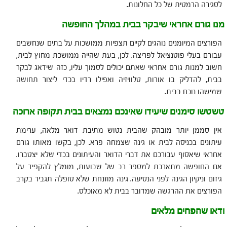
לסגירה הרמטית של כל החלונות.
מנו גורם אחראי שיבקר בבית במהלך החופשה
הפורצים המיומנים נוהגים לקיים תצפיות ממושכות על בתים שנחשבים
עבורם בעלי פוטנציאל לפריצה. לכן, בעת שהייה ממושכת מחוץ לבית,
חשוב למנות גורם אחראי שאתם יכולים לסמוך עליו, כזה שידאג לבקר
בבית, להדליק בו אורות, טלוויזיה ואפילו רדיו בכדי ליצור תחושה
שמישהו נוכח בבית.
טשטשו סימנים שיעידו שאינכם נמצאים בבית תקופה ארוכה
אין סממן יותר מובהק שהבית נטוש מתיבת דואר מלאה, ערימת
עיתונים בכניסה לבית או גינה שצמחה פרא. לכן, בקשו מאותו גורם
אחראי שיאסוף עבורכם את דברי הדואר והעיתונים בכדי שלא יצטברו.
אם החופשה מתארכת למספר רב של שבועות, מומלץ להקפיד על
גיזום וניקיון הגינה לפני הנסיעה. גינה מוזנחת שלא טופלה תגביר בקרב
הפורצים את ההרגשה שמדובר בבית לא מאוכלס.
ודאו שהפחים מלאים