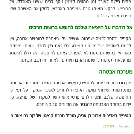
פחים ריקים לאורך זמן מהווים סממן נוסף לבית שאינו מאוכלס. אל
תתביישו לבקש מאותו גורם שמיניתם כאחראי, לרוקן את האשפה שלו
בפח האשפה שלכם.
אל תדברו על היציאה שלכם לחופש ברשות הרבים
הקפידו לספר לכמה שפחות אנשים על יציאתכם לחופשה ארוכה, אין
לדעת לאוזניים של מי יגיע המידע. גלו זאת רק לגורם שאותו מיניתם
כאחראי ובקשו גם ממנו לא לספר שיצאתם לחופשה. השתדלו להימנע
מהעלאת תמונות לרשתות החברתיות עד לאחר חזרתכם הביתה.
מערכת אבטחה
אין גורם מרתיע יותר לפורצים, מאשר אבטחת הבית במערכות אבטחה
מתקדמות ושירותי מוקד. הקפידו להודיע לאנשי המוקד על תאריכי
החופשה שלכם ומסרו להם פרטי איש קשר למקרה של פריצה. כך
יידעו במוקד האבטחה להגביר את הסיורים סביב ביתכם.
הטיפים באדיבות אבנר בן אריה,
מנכ"ל חברת המיגון של קבוצת צוות 3
פורסם על ידי
דוד קקון