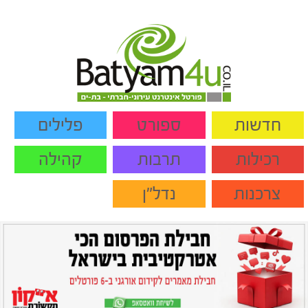
חדשות
ספורט
פלילים
רכילות
תרבות
קהילה
צרכנות
נדל"ן