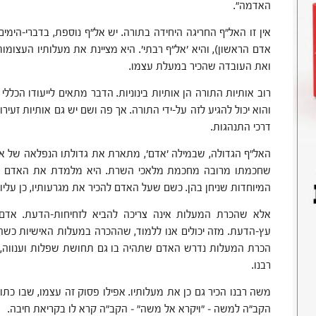
האדמה".
אין זו האל"ף החריגה היחידה בתורה. יש אל"ף נוספת, בדברי-הימ
אדם הראשון), והיא 'אל"ף רבתי'. היא מציינת את מעלותיו העצומות
ואת העובדה שהכיר במעלת עצמו.
רוב אותיות התורה הן אותיות בינוניות. הדבר מתאים לייעודו הכללי 
והוא יכול להגיע לזה על-ידי התורה. אך פה ושם יש גם אותיות זעירו
דרכי התנהגות.
האל"ף הגדולה, שבמילה 'אדם', מתארת את גדולתו הנפלאה של אד
שחכמתו מרובה מחכמת מלאכי השרת. היא מלמדת את האדם שעל
המיוחדות שניחן בהן. כשם שעל האדם להכיר את מגרעותיו, כן עליו 
אלא שהכרת המעלות אינה צריכה להביא לזחיחות-הדעת. אדם
עץ-הדעת. מזה יכולים אנו ללמוד, שההכרה במעלות האישיות כשה
הכרת המעלות נדרש האדם שתהיה בו גם תחושת שפלות וענווה,
רבנו.
משה רבנו הכיר גם כן את מעלותיו. אפילו פסוק זה עצמו, שבו כת
הקב"ה למשה – "ויקרא אל משה" – הקב"ה קרא לו בקריאת חיבה.