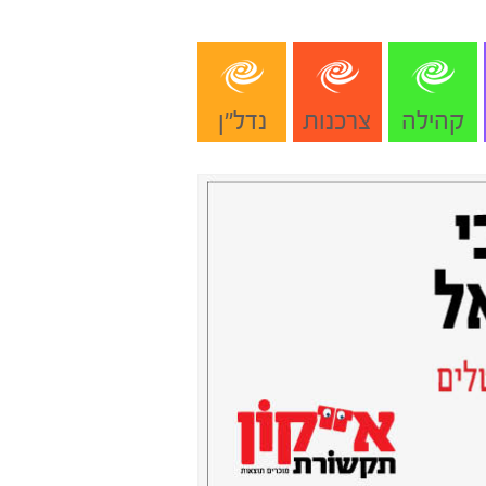
קהילה
צרכנות
נדל"ן