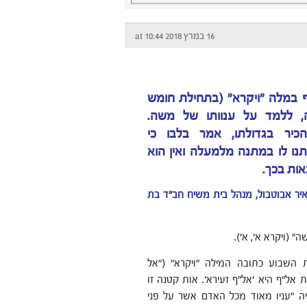
16 במרץ 2018 at 10:44
 במלה "ויקרא" (בתחילת חומש
, ללמד על ענוותו של משה.
כיר בגדולתו, אמר בלבו כי
תנו לו במתנה מלמעלה ואין הוא
ות בכך.
ר אבוטבול, מנהל בית משיח חב"ד בת
" (ויקרא א', א').
השבוע כתובה המילה "ויקרא" ("אל
 אל"ף היא 'אל"ף זעירא'. אות קטנה זו
ה "עניו מאוד מכל האדם אשר על פני