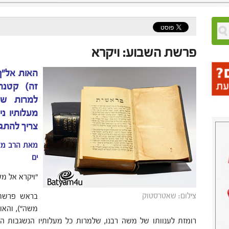
פרשת השבוע: ויקרא
האות אל"ף
זה) קטנה
למרות שה
מעלותיו ני
צריך להתגא
מאת הרב מאי
ים
"ויקרא אל משה
צילום: שאטרסטוק
בראש פרשת 
משה"), והאות
רומזת לענוותו של משה רבנו, שלמרות כל מעלותיו הנשגבות הי