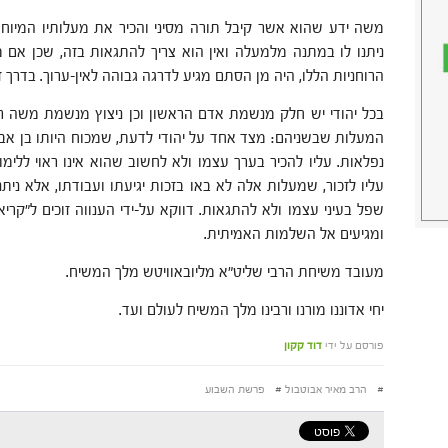
משה ידע שהוא אשר קיבל תורה מסיני והכיר את מעלותיו המיוחד
ניתנו לו במתנה מלמעלה ואין הוא צריך להתגאות בזה, שכן אם מ
הרוחניות הללו, היה מן הסתם מגיע לדרגה גבוהה לאין-ערוך. בדרך 
בכל יהודי יש חלק מנשמת אדם הראשון וכן ניצוץ מנשמת משה רבנ
המעלות שבשניהם: מצד אחד על יהודי לדעת, שמכוח היותו בן אב
נפלאות. עליו להכיר בערך עצמו ולא לחשוב שהוא אינו ראוי ללימו
עליו לזכור, שמעלות אלה לא באו בזכות יגיעתו ועבודתו, אלא ניתנ
שפל בעיני עצמו ולא להתגאות. דווקא על-ידי הענווה זוכים ל"קר
ומגיעים אל השלמות האמיתית.
מעובד משיחת הרבי שליט"א מליובאוויטש מלך המשיח.
יחי אדוננו מורנו ורבינו מלך המשיח לעולם ועד.
פורסם על ידי
דוד קקון
#
הרב מאיר אבוטבול
#
פרשת השבוע